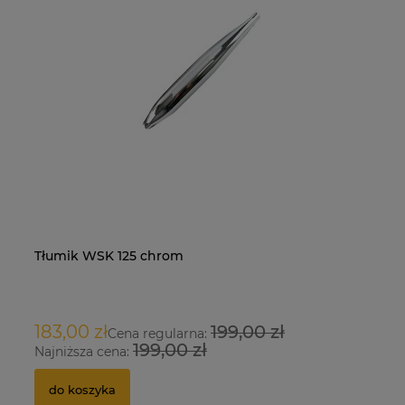
Tłumik WSK 125 chrom
Na
O
183,00 zł
199,00 zł
9
Cena regularna:
199,00 zł
Najniższa cena:
Na
do koszyka