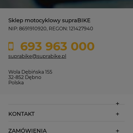
Sklep motocyklowy supraBIKE
NIP: 8691910920, REGON: 121427940
693 963 000
suprabike@suprabike.pl
Wola Dębińska 155
32-852 Dębno
Polska
KONTAKT
ZAMÓWIENIA