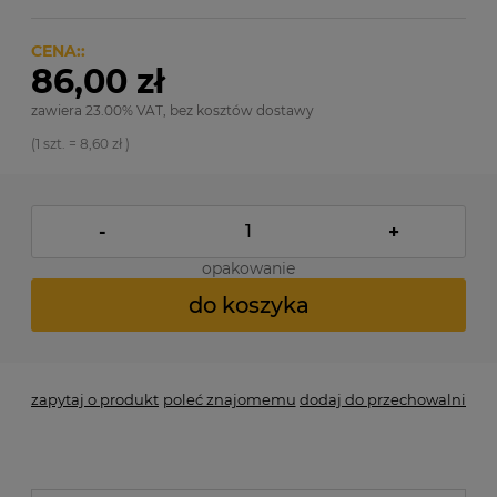
CENA::
86,00 zł
zawiera 23.00% VAT, bez kosztów dostawy
(1
szt.
=
8,60 zł
)
-
+
opakowanie
do koszyka
zapytaj o produkt
poleć znajomemu
dodaj do przechowalni