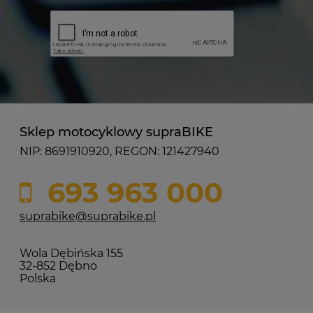
Sklep motocyklowy supraBIKE
NIP: 8691910920, REGON: 121427940
693 963 000
suprabike@suprabike.pl
Wola Dębińska 155
32-852 Dębno
Polska