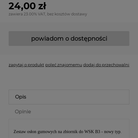
24,00 zł
zawiera 23.00% VAT, bez kosztów dostawy
powiadom o dostępności
zapytaj o produkt
poleć znajomemu
dodaj do przechowalni
Opis
Opinie
Zestaw osłon gumowych na zbiornik do WSK B3 - nowy typ.