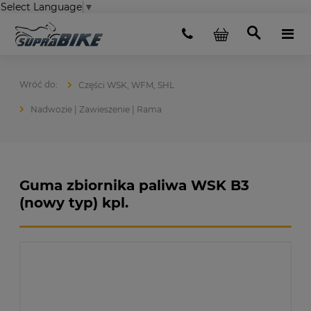
Select Language
▼
Części WSK, WFM, SHL
Nadwozie | Zawieszenie | Rama
Guma zbiornika paliwa WSK B3
(nowy typ) kpl.