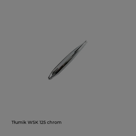
Tłumik WSK 125 chrom
Na
O