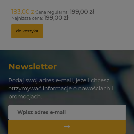
183,00 zł
199,00 zł
9
Cena regularna:
199,00 zł
Najniższa cena:
Na
do koszyka
Newsletter
Podaj swój adres e-mail, jeżeli chcesz
otrzymywać informacje o nowościach i
promocjach.