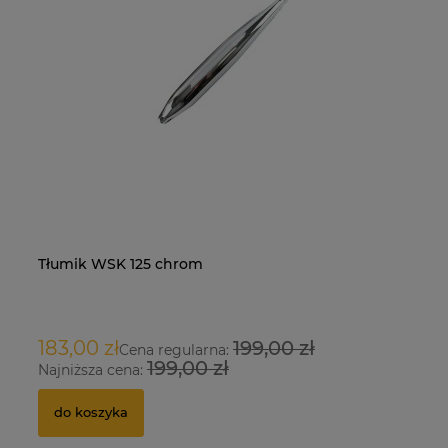
Tłumik WSK 125 chrom
Na
O
183,00 zł
199,00 zł
9
Cena regularna:
199,00 zł
Najniższa cena:
Na
do koszyka