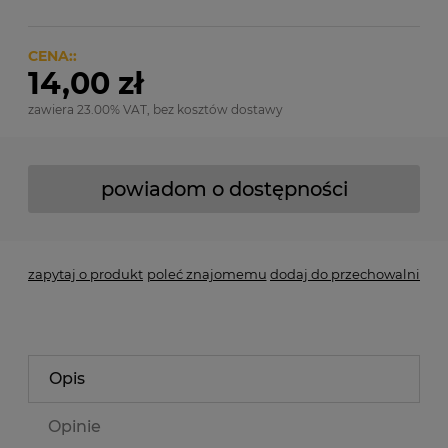
CENA::
14,00 zł
zawiera 23.00% VAT, bez kosztów dostawy
powiadom o dostępności
zapytaj o produkt
poleć znajomemu
dodaj do przechowalni
Opis
Opinie