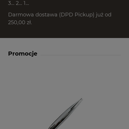
3... 2... 1...
Darmowa dostawa (DPD Pickup) już od
250,00 zł.
Promocje