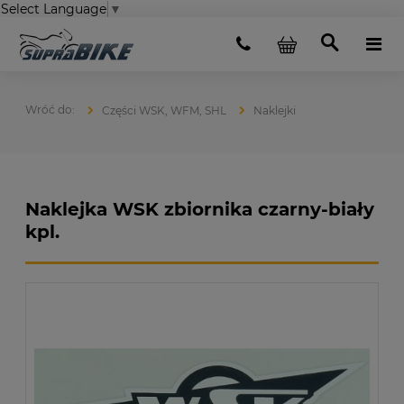
Select Language
▼
Części WSK, WFM, SHL
Naklejki
Naklejka WSK zbiornika czarny-biały
kpl.