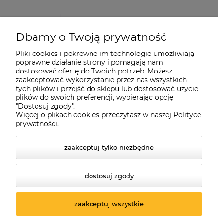
Dbamy o Twoją prywatność
Pliki cookies i pokrewne im technologie umożliwiają
poprawne działanie strony i pomagają nam
dostosować ofertę do Twoich potrzeb. Możesz
zaakceptować wykorzystanie przez nas wszystkich
tych plików i przejść do sklepu lub dostosować użycie
plików do swoich preferencji, wybierając opcję
"Dostosuj zgody".
Więcej o plikach cookies przeczytasz w naszej Polityce
prywatności.
zaakceptuj tylko niezbędne
dostosuj zgody
© 2026 suprabike.pl. Wszelkie prawa zastrzeżone.
Styl graficzny ShopGadget.pl
Sklep internetowy Shoper.pl
zaakceptuj wszystkie