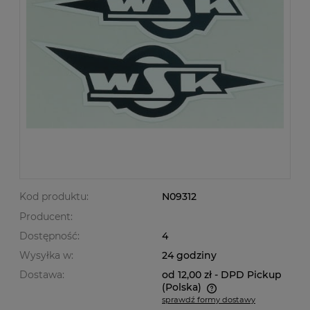
Kod produktu:
N09312
Producent:
Dostępność:
4
Wysyłka w:
24 godziny
Dostawa:
od 12,00 zł
- DPD Pickup
(Polska)
sprawdź formy dostawy
Cena nie zawiera ewentualnych kosztów płatności