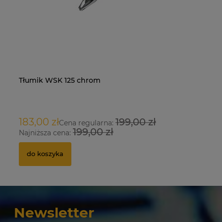
Tłumik WSK 125 chrom
Na
O
183,00 zł
199,00 zł
9
Cena regularna:
199,00 zł
Najniższa cena:
Na
do koszyka
Newsletter