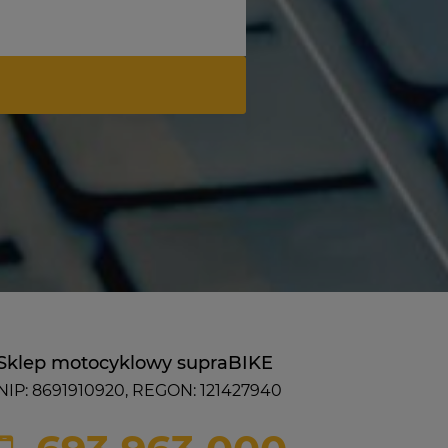
Sklep motocyklowy supraBIKE
NIP: 8691910920, REGON: 121427940