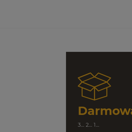
Darmowa
3... 2... 1...