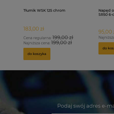
Tłumik WSK 125 chrom
Napęd o
SR50 6-
183,00 zł
95,00 
199,00 zł
Najniższ
Cena regularna:
199,00 zł
Najniższa cena:
do kos
do koszyka
Podaj swój adres e-ma