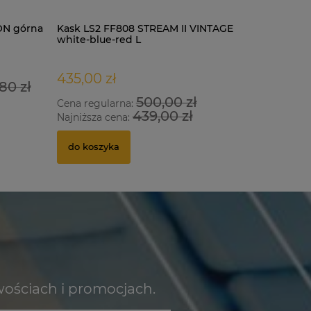
ON górna
Kask LS2 FF808 STREAM II VINTAGE
Kask LS2 
white-blue-red L
black L
435,00 zł
434,00 
80 zł
500,00 zł
Cena regularna:
Cena regu
439,00 zł
Najniższa cena:
Najniższa
do koszyka
do kosz
wościach i promocjach.