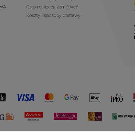
WA
Czas realizacji zamówień
Koszty i sposoby dostawy