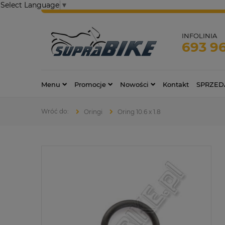
Select Language
▼
INFOLINIA
693 9
Menu
Promocje
Nowości
Kontakt
SPRZED
Oringi
Oring 10.6 x 1.8