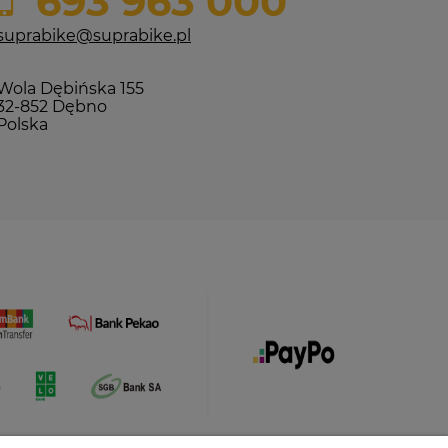
693 963 000
suprabike@suprabike.pl
Wola Dębińska 155
32-852 Dębno
Polska