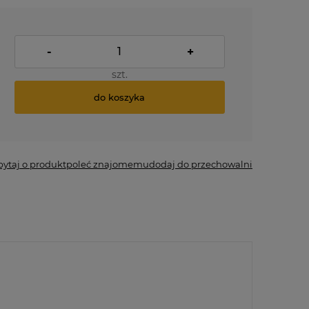
-
+
szt.
do koszyka
pytaj o produkt
poleć znajomemu
dodaj do przechowalni