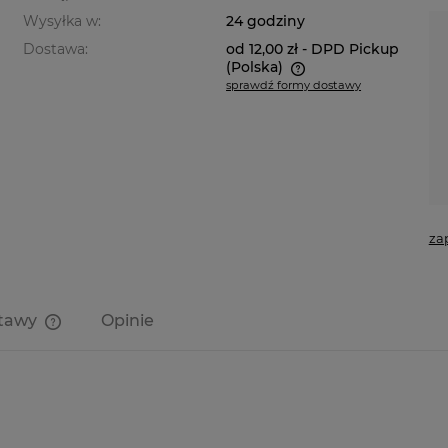
Wysyłka w:
24 godziny
Dostawa:
od 12,00 zł
- DPD Pickup
(Polska)
sprawdź formy dostawy
Cena nie zawiera ewentualnych
kosztów płatności
za
stawy
Opinie
Cena nie zawiera ewentualnych
kosztów płatności