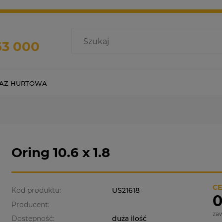
63 000
AŻ HURTOWA
Oring 10.6 x 1.8
CE
Kod produktu:
US21618
0
Producent:
za
Dostępność:
duża ilość