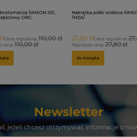
brotomierza SIMSON S51,
Nakrętka półki widelca SIMS
częściowy ORG
/MZA/
zł
110,00 zł
25,90 zł
27,
Cena regularna:
Cena regularna:
110,00 zł
27,80 zł
a cena:
Najniższa cena:
zyka
do koszyka
Newsletter
il, jeżeli chcesz otrzymywać informacje o no