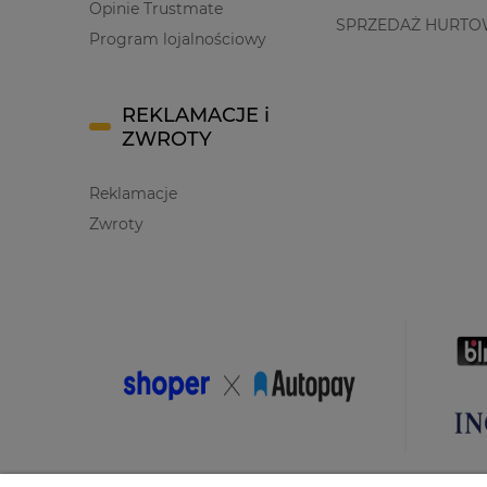
Opinie Trustmate
SPRZEDAŻ HURTO
Program lojalnościowy
REKLAMACJE i
ZWROTY
Reklamacje
Zwroty