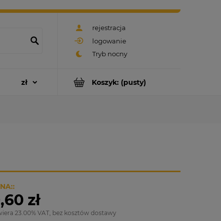
rejestracja
logowanie
Koszyk:
(pusty)
NA::
,60 zł
wiera 23.00% VAT, bez kosztów dostawy