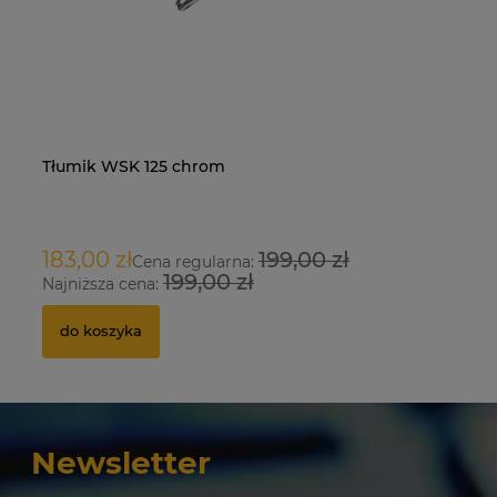
Tłumik WSK 125 chrom
Na
O
183,00 zł
199,00 zł
9
Cena regularna:
199,00 zł
Najniższa cena:
Na
do koszyka
Newsletter