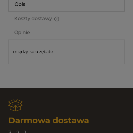
Opis
Koszty dostawy
Cena nie zawiera ewentualnych kosztów płatności
Opinie
między koła zębate
Darmowa dostawa
3... 2... 1...