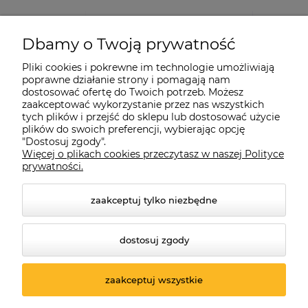
Dbamy o Twoją prywatność
Pliki cookies i pokrewne im technologie umożliwiają
poprawne działanie strony i pomagają nam
dostosować ofertę do Twoich potrzeb. Możesz
zaakceptować wykorzystanie przez nas wszystkich
tych plików i przejść do sklepu lub dostosować użycie
plików do swoich preferencji, wybierając opcję
"Dostosuj zgody".
Więcej o plikach cookies przeczytasz w naszej Polityce
prywatności.
zaakceptuj tylko niezbędne
dostosuj zgody
© 2026 suprabike.pl. Wszelkie prawa zastrzeżone.
Styl graficzny ShopGadget.pl
Sklep internetowy Shoper.pl
zaakceptuj wszystkie