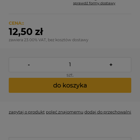
sprawdź formy dostawy
Cena nie zawiera ewentualnych kosztów płatności
CENA::
12,50 zł
zawiera 23.00% VAT, bez kosztów dostawy
-
+
szt.
do koszyka
zapytaj o produkt
poleć znajomemu
dodaj do przechowalni