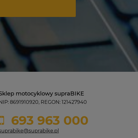
Sklep motocyklowy supraBIKE
NIP: 8691910920, REGON: 121427940
693 963 000
suprabike@suprabike.pl