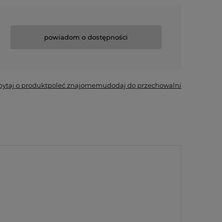
powiadom o dostępności
pytaj o produkt
poleć znajomemu
dodaj do przechowalni