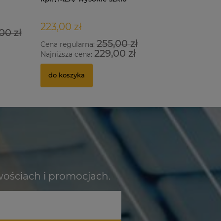
223,00 zł
435,00 
00 zł
255,00 zł
Cena regularna:
Cena regu
229,00 zł
Najniższa cena:
Najniższa
do koszyka
do kosz
wościach i promocjach.