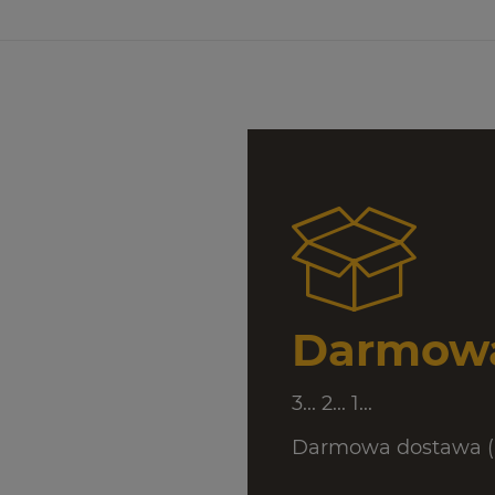
Darmowa
3... 2... 1...
Darmowa dostawa (D