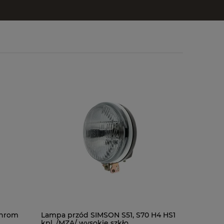
chrom
Lampa przód SIMSON S51, S70 H4 HS1
Kask LS2
kpl. /MZA/ wysokie szkło
black-red