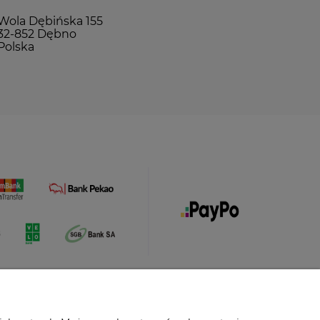
Wola Dębińska 155
32-852 Dębno
Polska