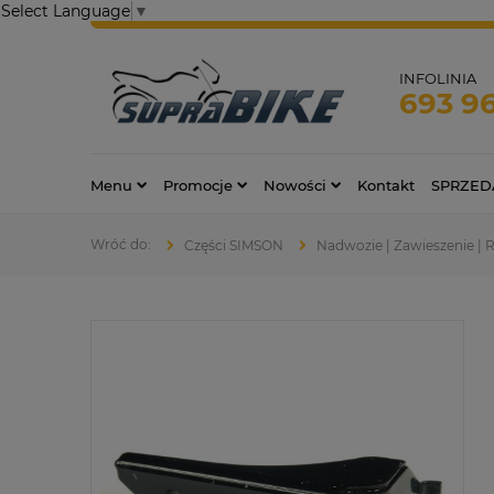
Select Language
▼
INFOLINIA
693 9
Menu
Promocje
Nowości
Kontakt
SPRZED
Części SIMSON
Nadwozie | Zawieszenie |