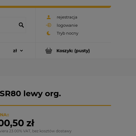
rejestracja
logowanie
Koszyk:
(pusty)
SR80 lewy org.
NA::
00,50 zł
wiera 23.00% VAT, bez kosztów dostawy