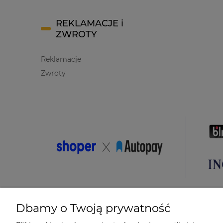
REKLAMACJE i
ZWROTY
Reklamacje
Zwroty
Dbamy o Twoją prywatność