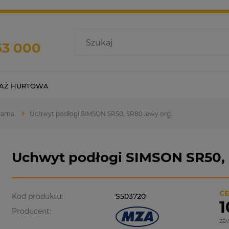
63 000
AŻ HURTOWA
 Rama
Uchwyt podłogi SIMSON SR50, SR80 lewy org.
Uchwyt podłogi SIMSON SR50, 
CE
Kod produktu:
S503720
1
Producent:
za