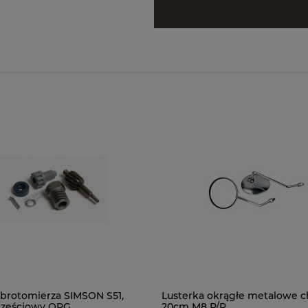
brotomierza SIMSON S51,
Lusterka okrągłe metalowe 
częściowy ORG
20cm M8 P/P