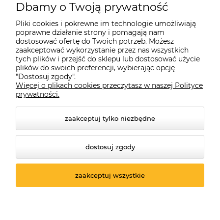
Dbamy o Twoją prywatność
Pliki cookies i pokrewne im technologie umożliwiają
poprawne działanie strony i pomagają nam
dostosować ofertę do Twoich potrzeb. Możesz
zaakceptować wykorzystanie przez nas wszystkich
tych plików i przejść do sklepu lub dostosować użycie
plików do swoich preferencji, wybierając opcję
"Dostosuj zgody".
Więcej o plikach cookies przeczytasz w naszej Polityce
prywatności.
zaakceptuj tylko niezbędne
dostosuj zgody
© 2026 suprabike.pl. Wszelkie prawa zastrzeżone.
Styl graficzny ShopGadget.pl
Sklep internetowy Shoper.pl
zaakceptuj wszystkie