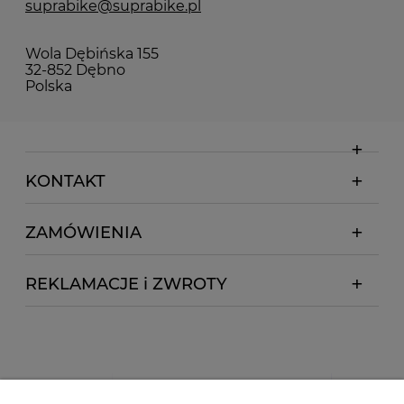
suprabike@suprabike.pl
Wola Dębińska 155
32-852 Dębno
Polska
KONTAKT
ZAMÓWIENIA
REKLAMACJE i ZWROTY