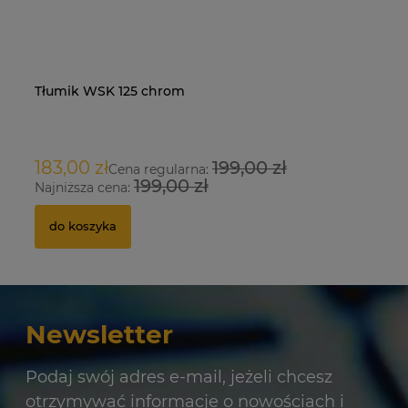
Tłumik WSK 125 chrom
Na
O
183,00 zł
199,00 zł
9
Cena regularna:
199,00 zł
Najniższa cena:
Na
do koszyka
Newsletter
Podaj swój adres e-mail, jeżeli chcesz
otrzymywać informacje o nowościach i