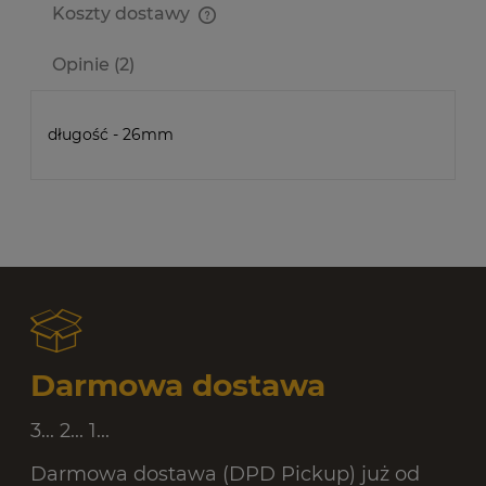
Koszty dostawy
Cena nie zawiera ewentualnych kosztów płatności
Opinie
(2)
długość - 26mm
Darmowa dostawa
3... 2... 1...
Darmowa dostawa (DPD Pickup) już od