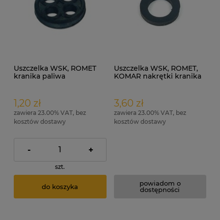
Uszczelka WSK, ROMET
Uszczelka WSK, ROMET,
kranika paliwa
KOMAR nakrętki kranika
15,5x2,2mm 4-otwory
paliwa
gumowa
1,20 zł
3,60 zł
zawiera 23.00% VAT, bez
zawiera 23.00% VAT, bez
kosztów dostawy
kosztów dostawy
-
+
szt.
powiadom o
do koszyka
dostępności