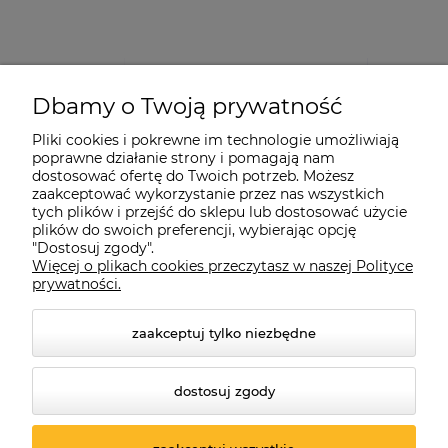
Dbamy o Twoją prywatność
Pliki cookies i pokrewne im technologie umożliwiają
poprawne działanie strony i pomagają nam
dostosować ofertę do Twoich potrzeb. Możesz
zaakceptować wykorzystanie przez nas wszystkich
tych plików i przejść do sklepu lub dostosować użycie
plików do swoich preferencji, wybierając opcję
"Dostosuj zgody".
Więcej o plikach cookies przeczytasz w naszej Polityce
prywatności.
zaakceptuj tylko niezbędne
dostosuj zgody
© 2026 suprabike.pl. Wszelkie prawa zastrzeżone.
Styl graficzny ShopGadget.pl
Sklep internetowy Shoper.pl