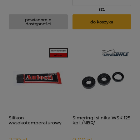
szt.
powiadom o
do koszyka
dostępności
Silikon
Simeringi silnika WSK 125
wysokotemperaturowy
kpl. /NBR/
Autosil czerwony 40ml