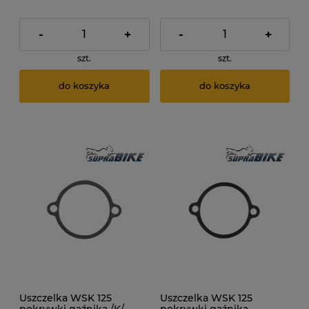
-
+
-
+
szt.
szt.
do koszyka
do koszyka
Uszczelka WSK 125
Uszczelka WSK 125
pokrywki gaźnika /K/
pokrywki gaźnika