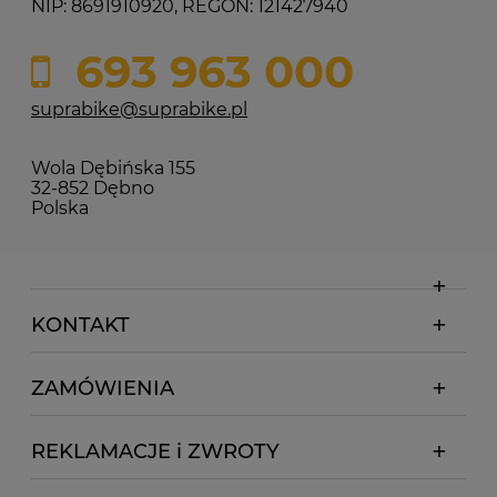
NIP: 8691910920, REGON: 121427940
693 963 000
suprabike@suprabike.pl
Wola Dębińska 155
32-852 Dębno
Polska
KONTAKT
ZAMÓWIENIA
REKLAMACJE i ZWROTY