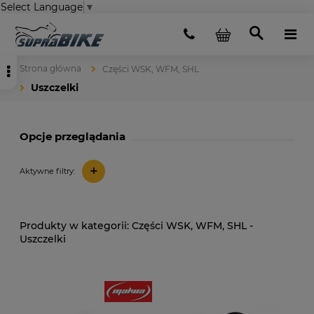
Select Language
▼
Strona główna
Części WSK, WFM, SHL
Uszczelki
Opcje przeglądania
+
Aktywne filtry:
Części WSK, WFM, SHL -
Uszczelki