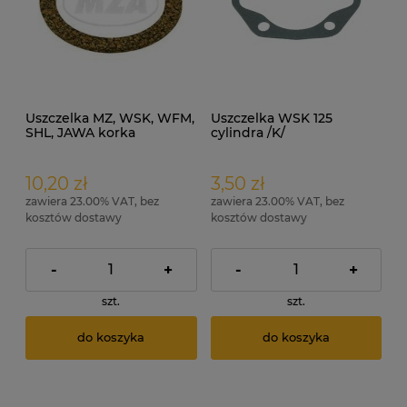
Uszczelka MZ, WSK, WFM,
Uszczelka WSK 125
SHL, JAWA korka
cylindra /K/
zbiornika paliwa korkowa
/MZA/
10,20 zł
3,50 zł
zawiera 23.00% VAT, bez
zawiera 23.00% VAT, bez
kosztów dostawy
kosztów dostawy
-
+
-
+
szt.
szt.
do koszyka
do koszyka