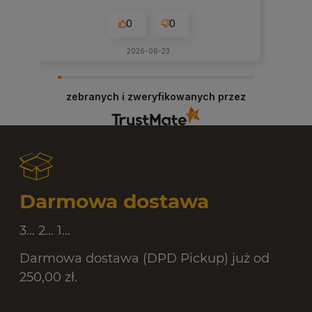
0
0
0
2026-06-23
w ty
zebranych i zweryfikowanych przez
Darmowa dostawa
3... 2... 1...
Darmowa dostawa (DPD Pickup) już od
250,00 zł.