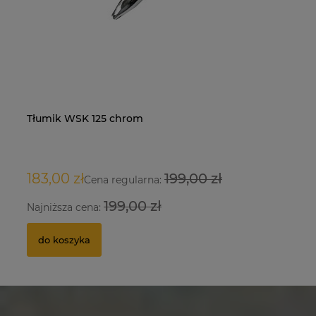
Tłumik WSK 125 chrom
Na
Dę
Si
O
/M
183,00 zł
199,00 zł
9
34
1 
Cena regularna:
199,00 zł
Najniższa cena:
Na
do koszyka