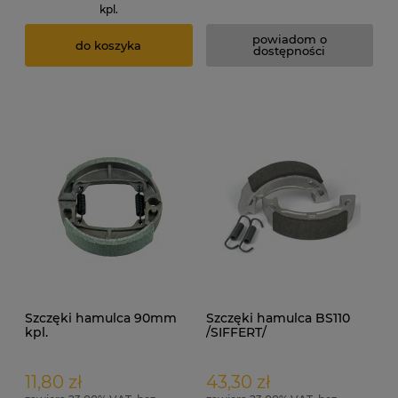
kpl.
powiadom o
do koszyka
dostępności
Szczęki hamulca 90mm
Szczęki hamulca BS110
kpl.
/SIFFERT/
11,80 zł
43,30 zł