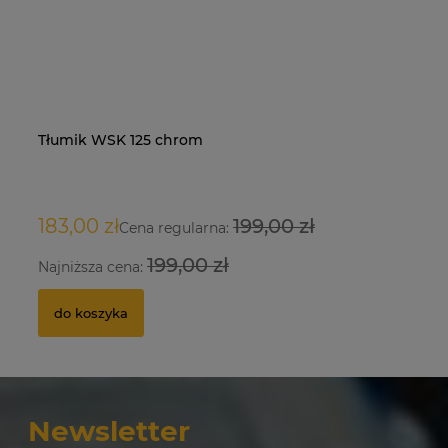
Tłumik WSK 125 chrom
Na
Dę
Si
O
/M
183,00 zł
199,00 zł
9
34
1 
Cena regularna:
199,00 zł
Najniższa cena:
Na
do koszyka
Newsletter