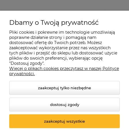
Dbamy o Twoją prywatność
Pliki cookies i pokrewne im technologie umożliwiają
poprawne działanie strony i pomagają nam
dostosować ofertę do Twoich potrzeb. Możesz
zaakceptować wykorzystanie przez nas wszystkich
tych plików i przejść do sklepu lub dostosować użycie
plików do swoich preferencji, wybierając opcję
"Dostosuj zgody".
Więcej o plikach cookies przeczytasz w naszej Polityce
prywatności.
zaakceptuj tylko niezbędne
dostosuj zgody
© 2026 suprabike.pl. Wszelkie prawa zastrzeżone.
Styl graficzny ShopGadget.pl
Sklep internetowy Shoper.pl
zaakceptuj wszystkie