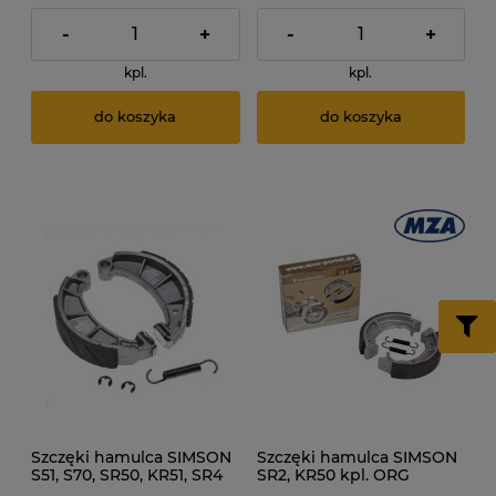
-
+
-
+
kpl.
kpl.
do koszyka
do koszyka
Szczęki hamulca SIMSON
Szczęki hamulca SIMSON
S51, S70, SR50, KR51, SR4
SR2, KR50 kpl. ORG
kpl. Sport