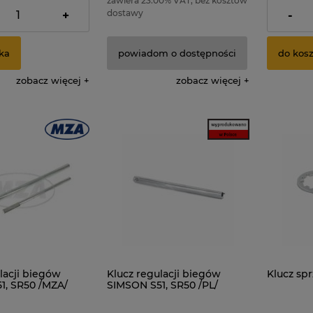
00% VAT, bez kosztów
zawiera 23.00% VAT, bez kosztów
zawiera 23
dostawy
dostawy
+
-
ka
powiadom o dostępności
do kos
zobacz więcej
zobacz więcej
lacji biegów
Klucz regulacji biegów
Klucz sp
1, SR50 /MZA/
SIMSON S51, SR50 /PL/