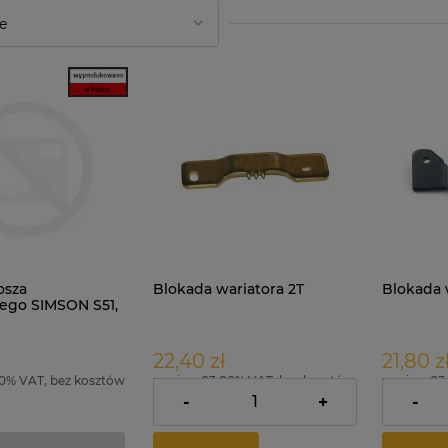
osza
Blokada wariatora 2T
Blokada 
ego SIMSON S51,
22,40 zł
21,80 z
00% VAT, bez kosztów
zawiera 23.00% VAT, bez kosztów
zawiera 23
dostawy
dostawy
-
+
-