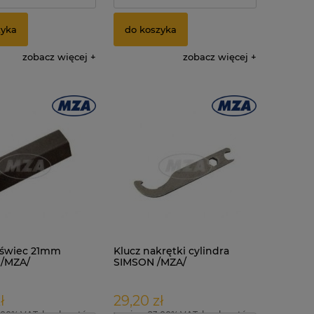
zyka
do koszyka
zobacz więcej
zobacz więcej
 świec 21mm
Klucz nakrętki cylindra
 /MZA/
SIMSON /MZA/
ł
29,20 zł