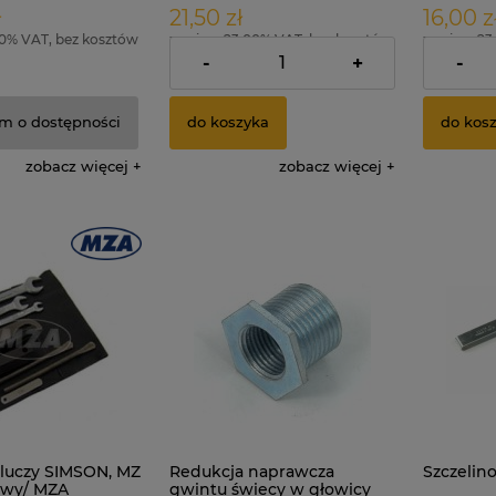
ł
21,50 zł
16,00 z
00% VAT, bez kosztów
zawiera 23.00% VAT, bez kosztów
zawiera 23
dostawy
dostawy
-
+
-
m o dostępności
do koszyka
do kos
zobacz więcej
zobacz więcej
luczy SIMSON, MZ
Redukcja naprawcza
Szczelino
iowy/ MZA
gwintu świecy w głowicy