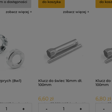
m o dostępności
do koszyka
do kos
zobacz więcej
zobacz więcej
zprych (8w1)
Klucz do świec 16mm dł.
Klucz do
100mm
100mm
6,60 zł
6,80 zł
00% VAT, bez kosztów
zawiera 23.00% VAT, bez kosztów
zawiera 23
dostawy
dostawy
+
-
+
-