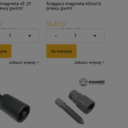
 magneta 4T, 2T
Ściągacz magneta M24x1.0
lewy gwint/
prawy gwint
ł
18,20 zł
.00% VAT, bez kosztów
zawiera 23.00% VAT, bez kosztów
dostawy
+
-
+
zyka
do koszyka
zobacz więcej
zobacz więcej