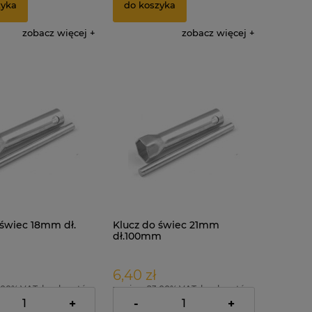
zyka
do koszyka
zobacz więcej
zobacz więcej
 świec 18mm dł.
Klucz do świec 21mm
dł.100mm
6,40 zł
.00% VAT, bez kosztów
zawiera 23.00% VAT, bez kosztów
dostawy
+
-
+