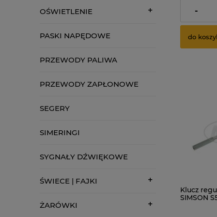
zawiera 23.
dostawy
-
OŚWIETLENIE
PASKI NAPĘDOWE
do koszy
PRZEWODY PALIWA
PRZEWODY ZAPŁONOWE
SEGERY
SIMERINGI
SYGNAŁY DŹWIĘKOWE
ŚWIECE | FAJKI
Klucz regu
SIMSON S5
ŻARÓWKI