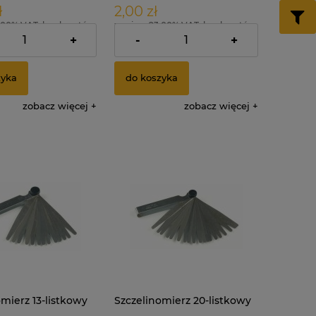
ł
2,00 zł
.00% VAT, bez kosztów
zawiera 23.00% VAT, bez kosztów
dostawy
+
-
+
zyka
do koszyka
zobacz więcej
zobacz więcej
mierz 13-listkowy
Szczelinomierz 20-listkowy