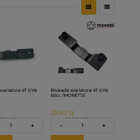
wariatora 4T GY6
Blokada wariatora 4T GY6
50cc /MORETTI/
ł
29,40 zł
.00% VAT, bez kosztów
zawiera 23.00% VAT, bez kosztów
dostawy
+
-
+