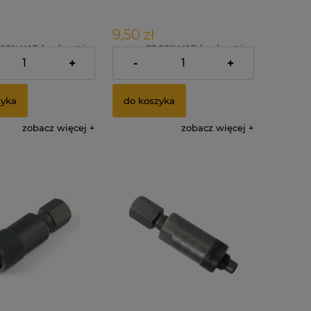
9,50 zł
.00% VAT, bez kosztów
zawiera 23.00% VAT, bez kosztów
dostawy
+
-
+
zyka
do koszyka
zobacz więcej
zobacz więcej