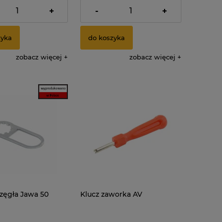
.00% VAT, bez kosztów
zawiera 23.00% VAT, bez kosztów
dostawy
+
-
+
zyka
do koszyka
zobacz więcej
zobacz więcej
rzęgła Jawa 50
Klucz zaworka AV