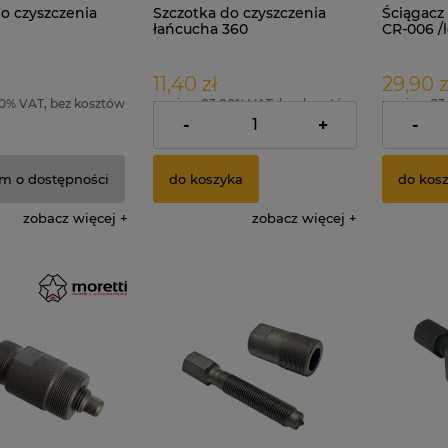
o czyszczenia
Szczotka do czyszczenia
Ściągacz
łańcucha 360
CR-006 /
11,40 zł
29,90 z
00% VAT, bez kosztów
zawiera 23.00% VAT, bez kosztów
zawiera 23
dostawy
dostawy
-
+
-
m o dostępności
do koszyka
do kos
zobacz więcej
zobacz więcej