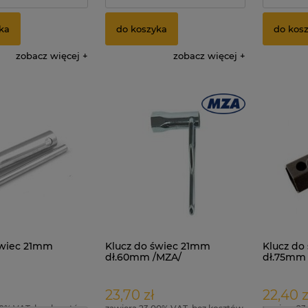
ka
do koszyka
do kos
zobacz więcej
zobacz więcej
świec 21mm
Klucz do świec 21mm
Klucz do
dł.60mm /MZA/
dł.75mm
23,70 zł
22,40 z