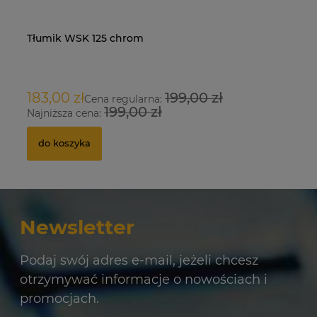
Tłumik WSK 125 chrom
Na
O
183,00 zł
199,00 zł
9
Cena regularna:
199,00 zł
Najniższa cena:
Na
do koszyka
Newsletter
Podaj swój adres e-mail, jeżeli chcesz
otrzymywać informacje o nowościach i
promocjach.