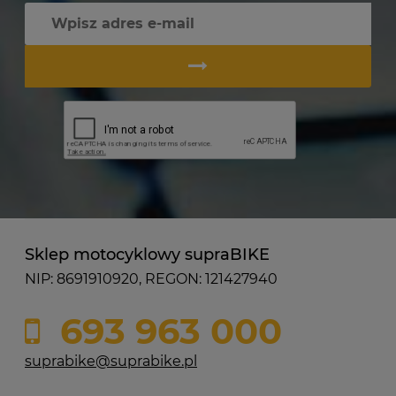
Sklep motocyklowy supraBIKE
NIP: 8691910920, REGON: 121427940
693 963 000
suprabike@suprabike.pl