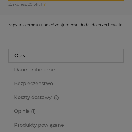
Zyskujesz
20
pkt [
?
]
zapytaj o produkt
poleć znajomemu
dodaj do przechowalni
Opis
Dane techniczne
Bezpieczeństwo
Koszty dostawy
Cena nie zawiera ewentualnych kosztów płatności
Opinie
(1)
Produkty powiązane