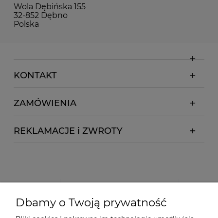
Wola Dębińska 155
32-852 Dębno
Polska
KONTAKT
ZAMÓWIENIA
REKLAMACJE i ZWROTY
Dbamy o Twoją prywatność