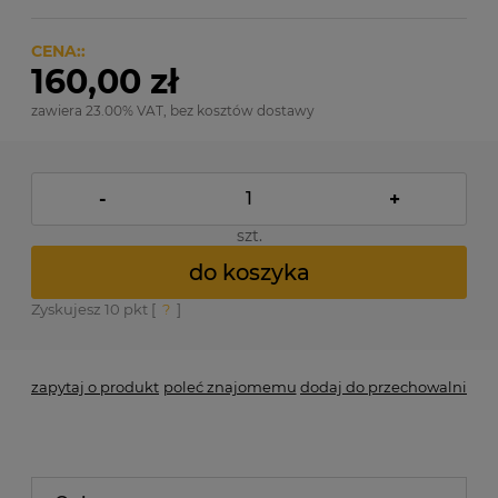
CENA::
160,00 zł
zawiera 23.00% VAT, bez kosztów dostawy
-
+
szt.
do koszyka
Zyskujesz
10
pkt [
?
]
zapytaj o produkt
poleć znajomemu
dodaj do przechowalni