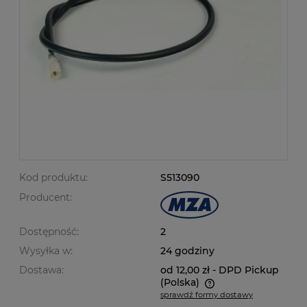
Kod produktu:
S513090
Producent:
Dostępność:
2
Wysyłka w:
24 godziny
Dostawa:
od 12,00 zł
- DPD Pickup
(Polska)
sprawdź formy dostawy
Cena nie zawiera ewentualnych kosztów płatności