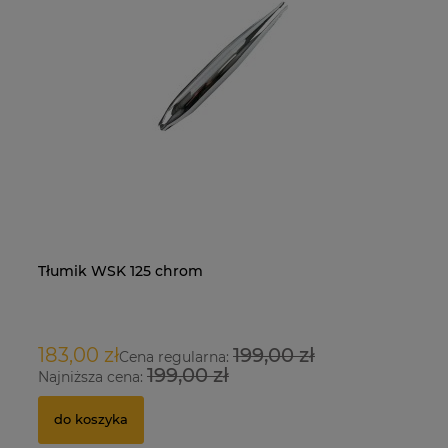
Tłumik WSK 125 chrom
Na
O
183,00 zł
199,00 zł
9
Cena regularna:
199,00 zł
Najniższa cena:
Na
do koszyka