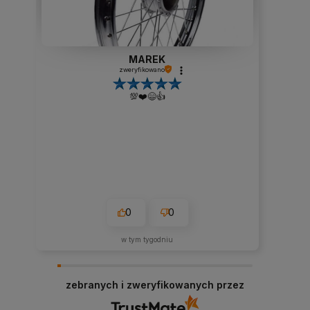
Robert
zweryfikowano
Wszystko się zgadza z opisem
0
0
w tym miesiącu
zebranych i zweryfikowanych przez