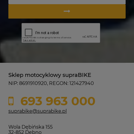
Sklep motocyklowy supraBIKE
NIP: 8691910920, REGON: 121427940
693 963 000
suprabike@suprabike.pl
Wola Dębińska 155
32-852 Dębno