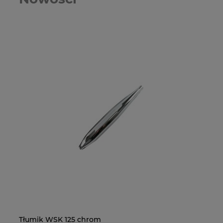
Tłumik WSK 125 chrom
Na
Dę
Si