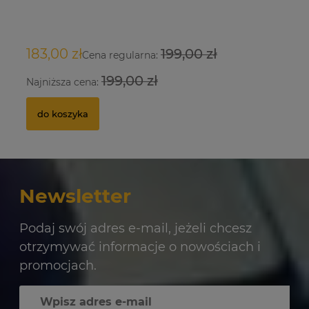
O
/M
183,00 zł
199,00 zł
9
34
1 
Cena regularna:
199,00 zł
Najniższa cena:
Na
do koszyka
Newsletter
Podaj swój adres e-mail, jeżeli chcesz
otrzymywać informacje o nowościach i
promocjach.