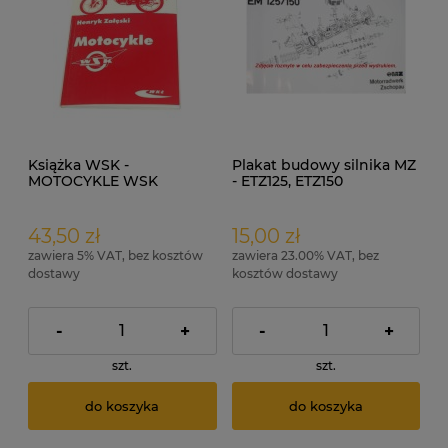
Książka WSK -
Plakat budowy silnika MZ
MOTOCYKLE WSK
- ETZ125, ETZ150
43,50 zł
15,00 zł
zawiera 5% VAT, bez kosztów
zawiera 23.00% VAT, bez
dostawy
kosztów dostawy
-
+
-
+
szt.
szt.
do koszyka
do koszyka