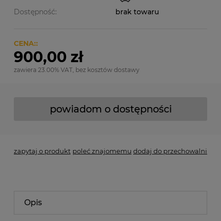
Dostępność:
brak towaru
CENA::
900,00 zł
zawiera 23.00% VAT, bez kosztów dostawy
powiadom o dostępności
zapytaj o produkt
poleć znajomemu
dodaj do przechowalni
Opis