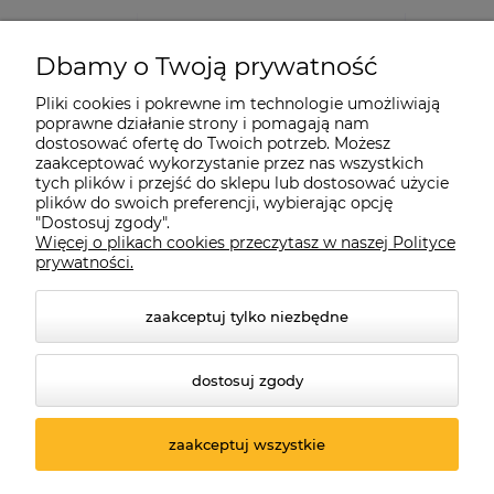
Dbamy o Twoją prywatność
Pliki cookies i pokrewne im technologie umożliwiają
poprawne działanie strony i pomagają nam
dostosować ofertę do Twoich potrzeb. Możesz
zaakceptować wykorzystanie przez nas wszystkich
tych plików i przejść do sklepu lub dostosować użycie
plików do swoich preferencji, wybierając opcję
"Dostosuj zgody".
Więcej o plikach cookies przeczytasz w naszej Polityce
prywatności.
zaakceptuj tylko niezbędne
dostosuj zgody
© 2026 suprabike.pl. Wszelkie prawa zastrzeżone.
Styl graficzny ShopGadget.pl
Sklep internetowy Shoper.pl
zaakceptuj wszystkie