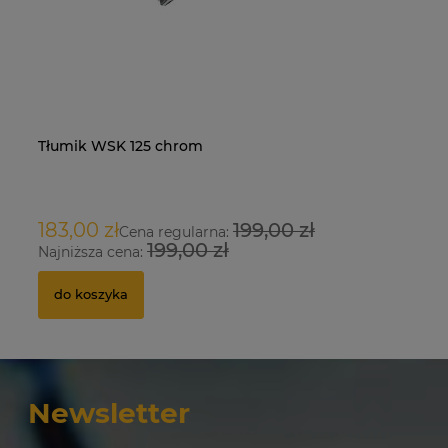
Tłumik WSK 125 chrom
Na
O
183,00 zł
199,00 zł
9
Cena regularna:
199,00 zł
Najniższa cena:
Na
do koszyka
Newsletter