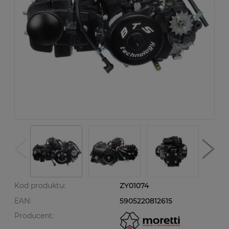
Kod produktu:
ZY01074
EAN:
5905220812615
Producent: