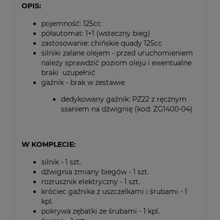
OPIS:
pojemność: 125cc
półautomat: 1+1 (wsteczny bieg)
zastosowanie: chińskie quady 125cc
silniki zalane olejem - przed uruchomieniem
należy sprawdzić poziom oleju i ewentualne
braki uzupełnić
gaźnik - brak w zestawie
dedykowany gaźnik: PZ22 z ręcznym
ssaniem na dźwignię (kod: ZG1400-04)
W KOMPLECIE:
silnik - 1 szt.
dźwignia zmiany biegów - 1 szt.
rozrusznik elektryczny - 1 szt.
króciec gaźnika z uszczelkami i śrubami - 1
kpl.
pokrywa zębatki ze śrubami - 1 kpl.