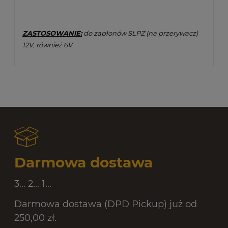
ZASTOSOWANIE:
do zapłonów SLPZ (na przerywacz)
12V, również 6V
Darmowa dostawa
3... 2... 1...
Darmowa dostawa (DPD Pickup) już od
250,00 zł.