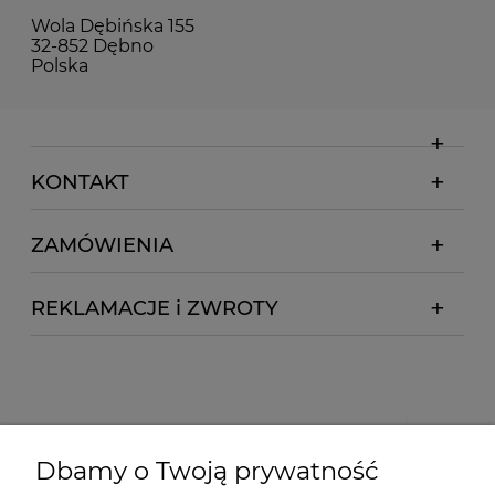
Wola Dębińska 155
32-852 Dębno
Polska
KONTAKT
ZAMÓWIENIA
REKLAMACJE i ZWROTY
Dbamy o Twoją prywatność