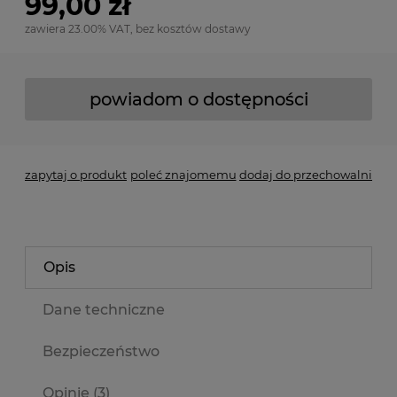
99,00 zł
zawiera 23.00% VAT, bez kosztów dostawy
powiadom o dostępności
zapytaj o produkt
poleć znajomemu
dodaj do przechowalni
Opis
Dane techniczne
Bezpieczeństwo
Opinie
(3)