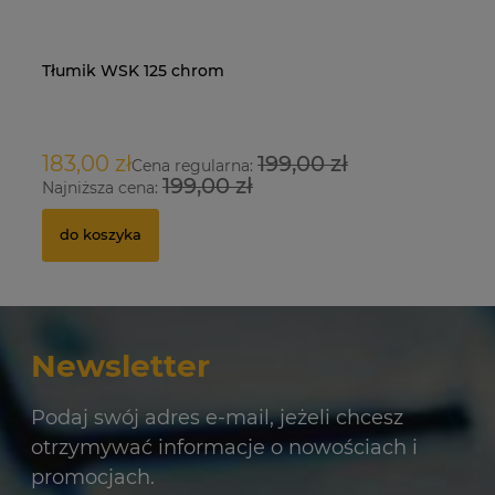
Tłumik WSK 125 chrom
Na
O
183,00 zł
199,00 zł
9
Cena regularna:
199,00 zł
Najniższa cena:
Na
do koszyka
Newsletter
Podaj swój adres e-mail, jeżeli chcesz
otrzymywać informacje o nowościach i
promocjach.