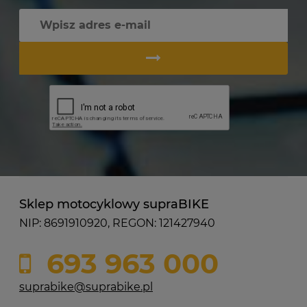
Sklep motocyklowy supraBIKE
NIP: 8691910920, REGON: 121427940
693 963 000
suprabike@suprabike.pl