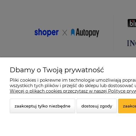
Dbamy o Twoją prywatność
Pliki cookies i pokrewne im technologie umożliwiają popr
wszystkich tych plików i przejść do sklepu lub dostosować u
© 2026 suprabike.pl. Wszelkie prawa zastrzeżone.
Więcej o plikach cookies przeczytasz w naszej Polityce pry
Styl graficzny ShopGadget.pl
Sklep internetowy Shoper.
zaakceptuj tylko niezbędne
dostosuj zgody
zaakce