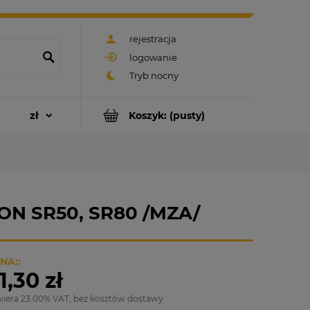
rejestracja
logowanie
Koszyk:
(pusty)
SON SR50, SR80 /MZA/
NA::
1,30 zł
wiera 23.00% VAT, bez kosztów dostawy