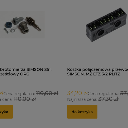
brotomierza SIMSON S51,
Kostka połączeniowa przew
częściowy ORG
SIMSON, MZ ETZ 3/2 PLITZ
zł
110,00 zł
34,20 zł
37,
Cena regularna:
Cena regularna:
110,00 zł
37,30 zł
a cena:
Najniższa cena:
zyka
do koszyka