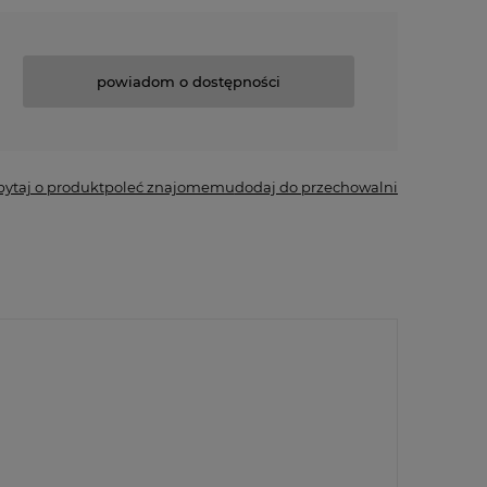
powiadom o dostępności
pytaj o produkt
poleć znajomemu
dodaj do przechowalni