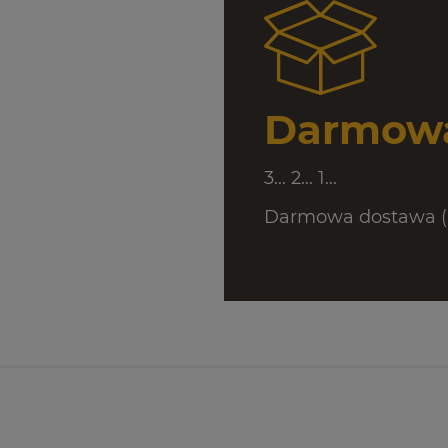
Darmowa
3... 2... 1...
Darmowa dostawa (D