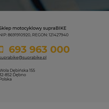
Sklep motocyklowy supraBIKE
NIP: 8691910920, REGON: 121427940
693 963 000
suprabike@suprabike.pl
Wola Dębińska 155
32-852 Dębno
Polska