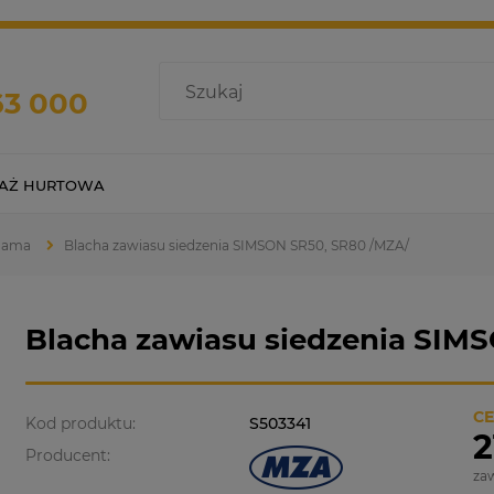
63 000
AŻ HURTOWA
 Rama
Blacha zawiasu siedzenia SIMSON SR50, SR80 /MZA/
Blacha zawiasu siedzenia SIM
CE
Kod produktu:
S503341
2
Producent:
za