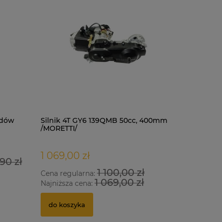
odów
Silnik 4T GY6 139QMB 50cc, 400mm
Kask LS2 
/MORETTI/
black mat
1 069,00 zł
377,00 
90 zł
1 100,00 zł
Cena regularna:
Cena regu
1 069,00 zł
Najniższa cena:
Najniższa
do koszyka
do kosz