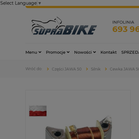
Select Language
▼
INFOLINIA
693 9
Menu
Promocje
Nowości
Kontakt
SPRZED
Części JAWA 50
Silnik
Cewka JAWA 50