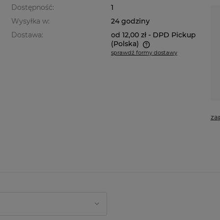
Dostępność:
1
Wysyłka w:
24 godziny
Dostawa:
od 12,00 zł
- DPD Pickup
(Polska)
sprawdź formy dostawy
Cena nie zawiera ewentualnych
kosztów płatności
za
ych