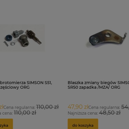
brotomierza SIMSON S51,
Blaszka zmiany biegów SIMSO
częściowy ORG
SR50 zapadka /MZA/ ORG
zł
110,00 zł
47,90 zł
54
Cena regularna:
Cena regularna:
110,00 zł
48,50 zł
a cena:
Najniższa cena:
zyka
do koszyka