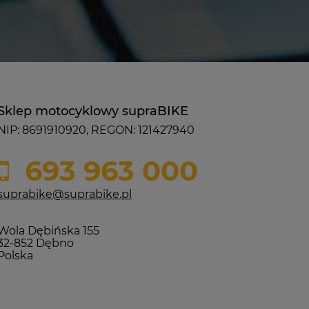
Sklep motocyklowy supraBIKE
NIP: 8691910920, REGON: 121427940
693 963 000
suprabike@suprabike.pl
Wola Dębińska 155
32-852 Dębno
Polska