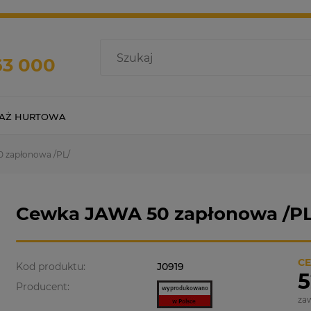
63 000
AŻ HURTOWA
 zapłonowa /PL/
Cewka JAWA 50 zapłonowa /PL
CE
Kod produktu:
J0919
5
Producent:
za