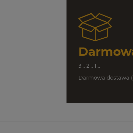
Darmowa
3... 2... 1...
Darmowa dostawa (D