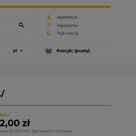
rejestracja
logowanie
Koszyk:
(pusty)
/
NA::
2,00 zł
wiera 23.00% VAT, bez kosztów dostawy