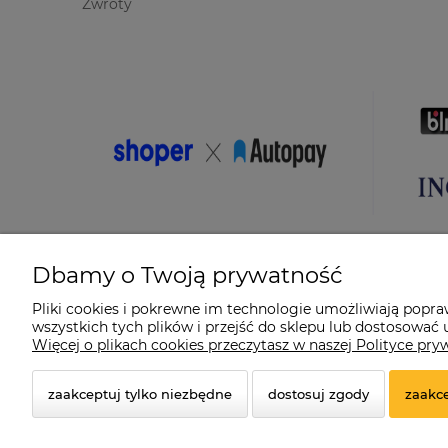
Zwroty
Dbamy o Twoją prywatność
Pliki cookies i pokrewne im technologie umożliwiają popr
wszystkich tych plików i przejść do sklepu lub dostosować u
© 2026 suprabike.pl. Wszelkie prawa zastrzeżone.
Więcej o plikach cookies przeczytasz w naszej Polityce pry
Styl graficzny ShopGadget.pl
Sklep internetowy Shoper.
zaakceptuj tylko niezbędne
dostosuj zgody
zaakce