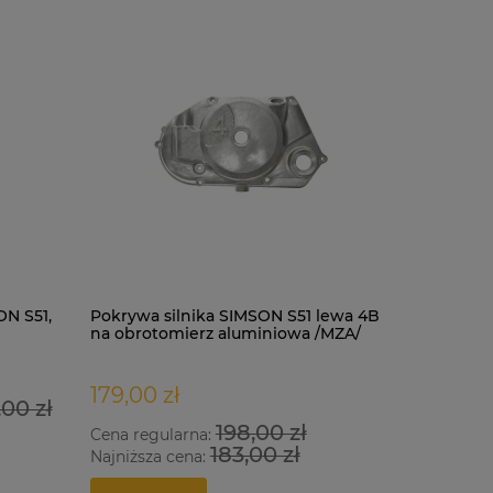
N S51,
Pokrywa silnika SIMSON S51 lewa 4B
Kask LS2 
na obrotomierz aluminiowa /MZA/
white-blu
ORG
179,00 zł
346,00 
,00 zł
198,00 zł
Cena regularna:
Cena regu
183,00 zł
Najniższa cena:
Najniższa