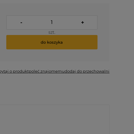
-
+
szt.
do koszyka
pytaj o produkt
poleć znajomemu
dodaj do przechowalni