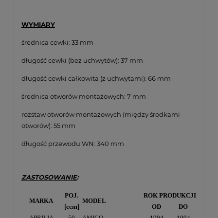
WYMIARY
średnica cewki: 33 mm
długość cewki (bez uchwytów): 37 mm
długość cewki całkowita (z uchwytami): 66 mm
średnica otworów montażowych: 7 mm
rozstaw otworów montażowych (między środkami
otworów): 55 mm
długość przewodu WN: 340 mm
ZASTOSOWANIE
:
POJ.
ROK PRODUKCJI
MARKA
MODEL
[ccm]
OD
DO
APRILIA
50
AMICO
1994
1994