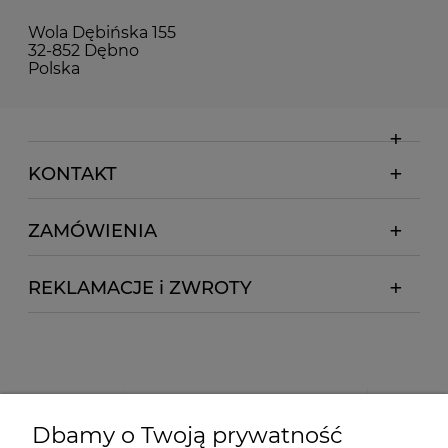
Wola Dębińska 155
32-852 Dębno
Polska
KONTAKT
ZAMÓWIENIA
REKLAMACJE i ZWROTY
Dbamy o Twoją prywatność