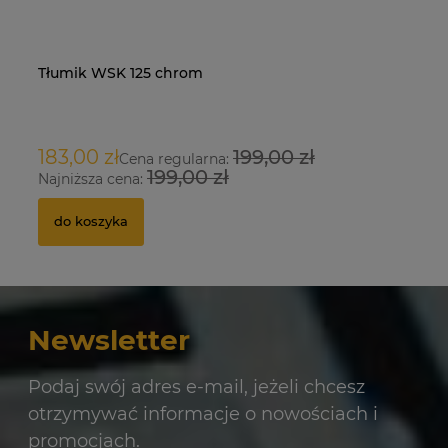
Tłumik WSK 125 chrom
Na
O
183,00 zł
199,00 zł
9
Cena regularna:
199,00 zł
Najniższa cena:
Na
do koszyka
Newsletter
Podaj swój adres e-mail, jeżeli chcesz
otrzymywać informacje o nowościach i
promocjach.