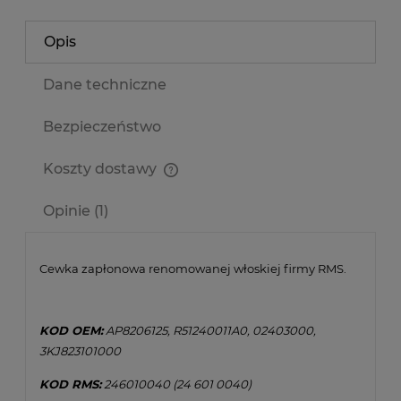
Opis
Dane techniczne
Bezpieczeństwo
Koszty dostawy
Cena nie zawiera ewentualnych kosztów płatności
Opinie
(1)
Cewka zapłonowa renomowanej włoskiej firmy RMS.
KOD OEM:
AP8206125, R51240011A0, 02403000,
3KJ823101000
KOD RMS:
246010040 (24 601 0040)