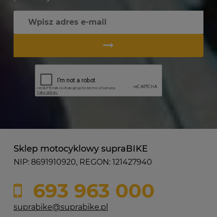
Sklep motocyklowy supraBIKE
NIP: 8691910920, REGON: 121427940
693 963 000
suprabike@suprabike.pl