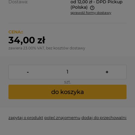
Dostawa:
od 12,00 zł
- DPD Pickup
(Polska)
sprawdź formy dostawy
Cena nie zawiera ewentualnych kosztów płatności
CENA::
34,00 zł
zawiera 23.00% VAT, bez kosztów dostawy
-
+
szt.
do koszyka
zapytaj o produkt
poleć znajomemu
dodaj do przechowalni