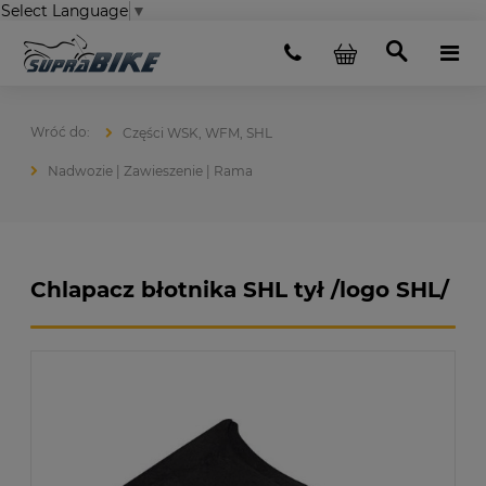
Select Language
▼
Części WSK, WFM, SHL
Nadwozie | Zawieszenie | Rama
Chlapacz błotnika SHL tył /logo SHL/