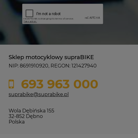
Sklep motocyklowy supraBIKE
NIP: 8691910920, REGON: 121427940
693 963 000
suprabike@suprabike.pl
Wola Dębińska 155
32-852 Dębno
Polska