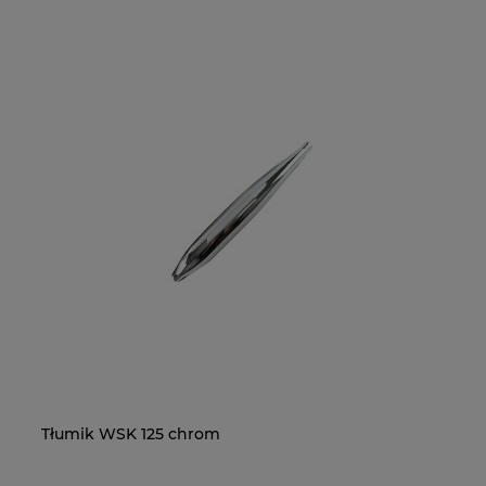
Tłumik WSK 125 chrom
Na
O