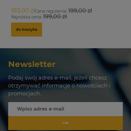
183,00 zł
199,00 zł
9
Cena regularna:
199,00 zł
Najniższa cena:
Na
do koszyka
Newsletter
Podaj swój adres e-mail, jeżeli chcesz
otrzymywać informacje o nowościach i
promocjach.