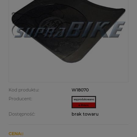
Kod produktu:
W18070
Producent:
Dostępność:
brak towaru
CENA::