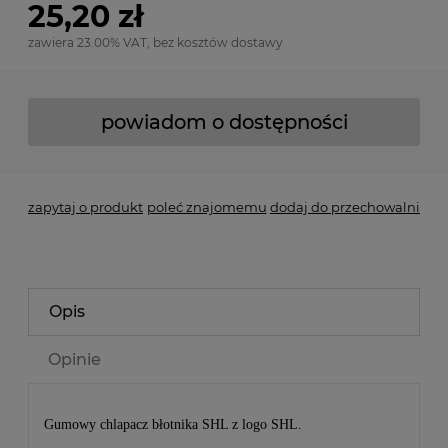
25,20 zł
zawiera 23.00% VAT, bez kosztów dostawy
powiadom o dostępności
zapytaj o produkt
poleć znajomemu
dodaj do przechowalni
Opis
Opinie
Gumowy chlapacz błotnika SHL z logo SHL.