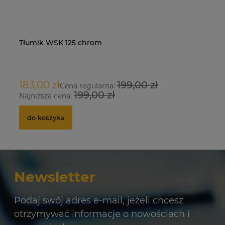
Tłumik WSK 125 chrom
Na
O
183,00 zł
199,00 zł
9
Cena regularna:
199,00 zł
Najniższa cena:
Na
do koszyka
Newsletter
Podaj swój adres e-mail, jeżeli chcesz
otrzymywać informacje o nowościach i