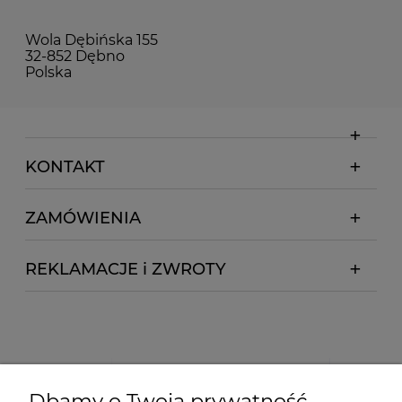
Wola Dębińska 155
32-852 Dębno
Polska
KONTAKT
ZAMÓWIENIA
REKLAMACJE i ZWROTY
Dbamy o Twoją prywatność