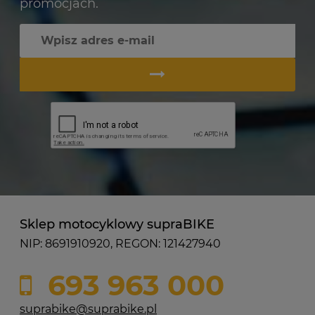
promocjach.
Sklep motocyklowy supraBIKE
NIP: 8691910920, REGON: 121427940
693 963 000
suprabike@suprabike.pl