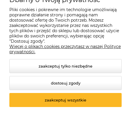
Pliki cookies i pokrewne im technologie umożliwiają
poprawne działanie strony i pomagają nam
dostosować ofertę do Twoich potrzeb. Możesz
zaakceptować wykorzystanie przez nas wszystkich
tych plików i przejść do sklepu lub dostosować użycie
plików do swoich preferencji, wybierając opcję
"Dostosuj zgody".
Więcej o plikach cookies przeczytasz w naszej Polityce
prywatności.
zaakceptuj tylko niezbędne
dostosuj zgody
© 2026 suprabike.pl. Wszelkie prawa zastrzeżone.
Styl graficzny ShopGadget.pl
Sklep internetowy Shoper.pl
zaakceptuj wszystkie