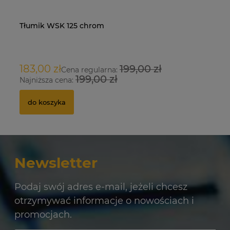
Tłumik WSK 125 chrom
Na
O
183,00 zł
199,00 zł
9
Cena regularna:
199,00 zł
Najniższa cena:
Na
do koszyka
Newsletter
Podaj swój adres e-mail, jeżeli chcesz
otrzymywać informacje o nowościach i
promocjach.