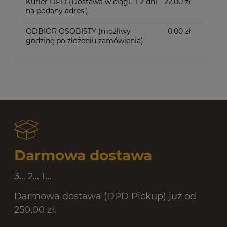
Kurier DPD
(Dostawa w ciągu 1-2 dni
22,00 zł
na podany adres.)
ODBIÓR OSOBISTY
(możliwy
0,00 zł
godzinę po złożeniu zamówienia)
Darmowa dostawa
3... 2... 1...
Darmowa dostawa (DPD Pickup) już od
250,00 zł.