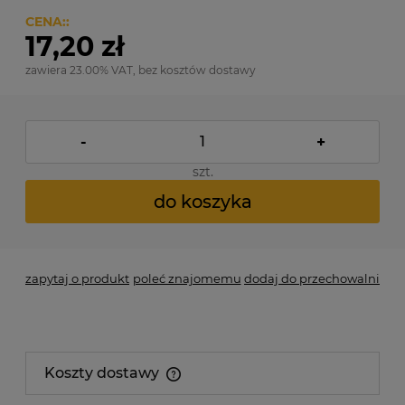
CENA::
17,20 zł
zawiera 23.00% VAT, bez kosztów dostawy
-
+
szt.
do koszyka
zapytaj o produkt
poleć znajomemu
dodaj do przechowalni
Koszty dostawy
Cena nie zawiera ewentualnych kosztów płatności