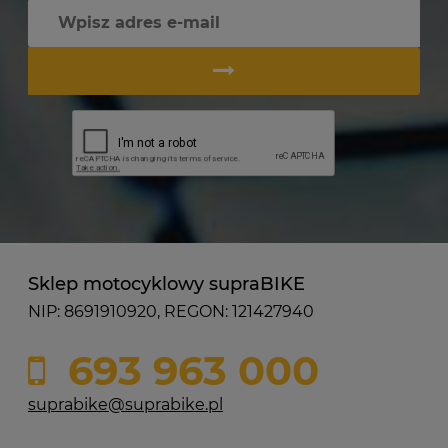
Sklep motocyklowy supraBIKE
NIP: 8691910920, REGON: 121427940
693 963 000
suprabike@suprabike.pl