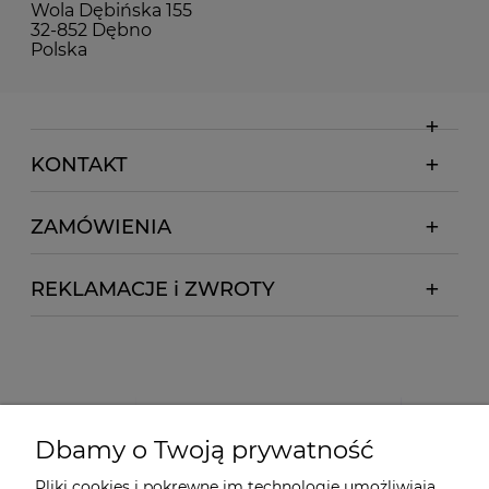
Wola Dębińska 155
32-852 Dębno
Polska
KONTAKT
ZAMÓWIENIA
REKLAMACJE i ZWROTY
Dbamy o Twoją prywatność
Pliki cookies i pokrewne im technologie umożliwiają