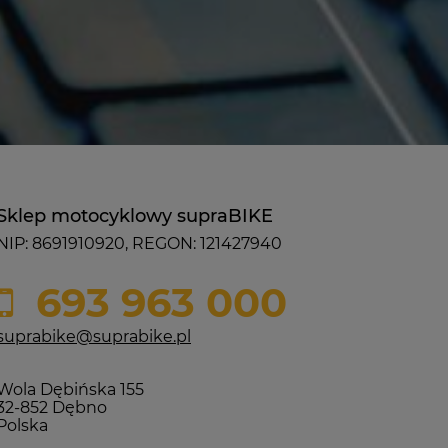
Sklep motocyklowy supraBIKE
NIP: 8691910920, REGON: 121427940
693 963 000
suprabike@suprabike.pl
Wola Dębińska 155
32-852 Dębno
Polska