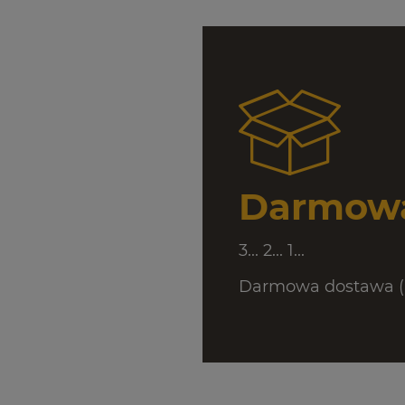
Darmowa
3... 2... 1...
Darmowa dostawa (D