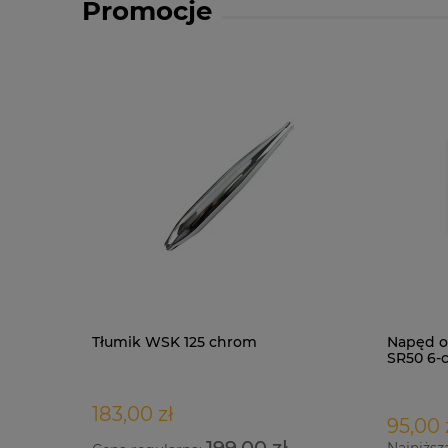
Promocje
Tłumik WSK 125 chrom
Napęd o
SR50 6-
183,00 zł
95,00 
199,00 zł
Najniższ