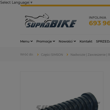
Select Language
▼
INFOLINIA
693 9
Menu
Promocje
Nowości
Kontakt
SPRZED
Części SIMSON
Nadwozie | Zawieszenie |