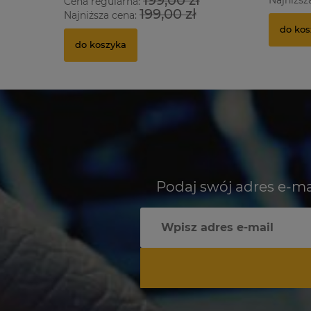
Cena regularna:
199,00 zł
Najniższa cena:
do kos
do koszyka
Podaj swój adres e-ma