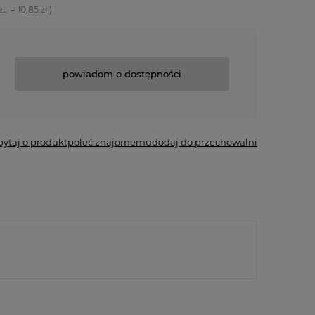
zt.
=
10,85 zł
)
powiadom o dostępności
pytaj o produkt
poleć znajomemu
dodaj do przechowalni