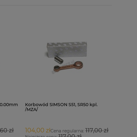
 40.00mm
Korbowód SIMSON S51, SR50 kpl.
Kask LS2 
/MZA/
white-blu
346,00 
60 zł
104,00 zł
117,00 zł
Cena regularna:
117,00 zł
Najniższa cena: