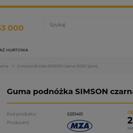
63 000
AŻ HURTOWA
 Rama
Guma podnóżka SIMSON czarna /MZA/ (para)
Guma podnóżka SIMSON czarna
CE
Kod produktu:
S251401
2
Producent:
za