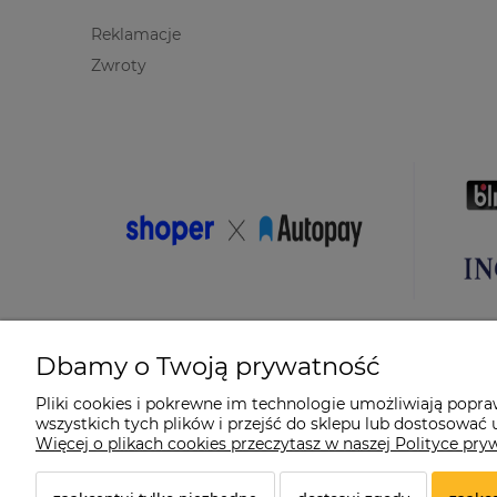
Reklamacje
Zwroty
Dbamy o Twoją prywatność
Pliki cookies i pokrewne im technologie umożliwiają popr
wszystkich tych plików i przejść do sklepu lub dostosować u
© 2026 suprabike.pl. Wszelkie prawa zastrzeżone.
Więcej o plikach cookies przeczytasz w naszej Polityce pry
Styl graficzny ShopGadget.pl
Sklep internetowy Shoper.