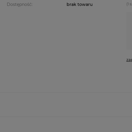
Dostępność:
brak towaru
(1
s
za