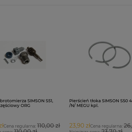
brotomierza SIMSON S51,
Pierścień tłoka SIMSON S50
częściowy ORG
/N/ MEGU kpl.
zł
110,00 zł
23,90 zł
26,
Cena regularna:
Cena regularna:
110,00 zł
23,70 zł
a cena:
Najniższa cena: