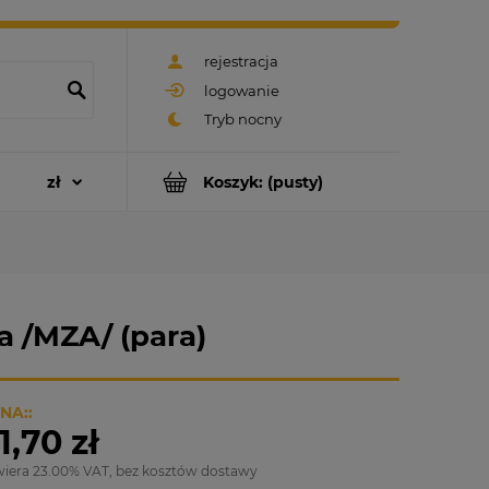
rejestracja
logowanie
Koszyk:
(pusty)
 /MZA/ (para)
NA::
1,70 zł
wiera 23.00% VAT, bez kosztów dostawy