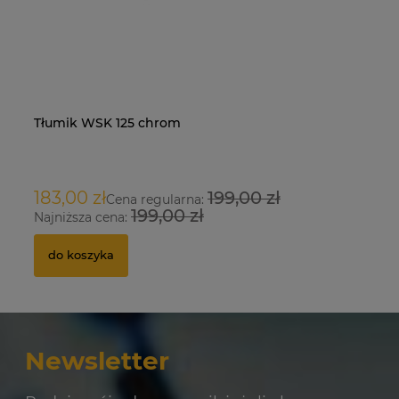
Tłumik WSK 125 chrom
Na
O
183,00 zł
199,00 zł
9
Cena regularna:
199,00 zł
Najniższa cena:
Na
do koszyka
Newsletter