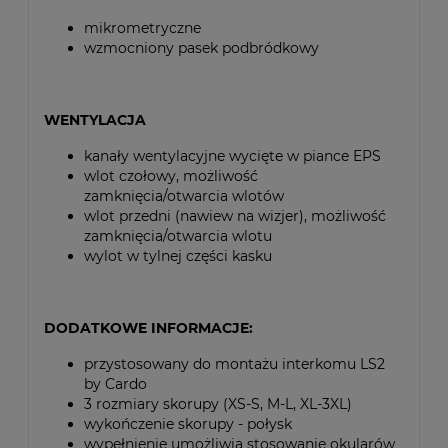
mikrometryczne
wzmocniony pasek podbródkowy
WENTYLACJA
kanały wentylacyjne wycięte w piance EPS
wlot czołowy, możliwość
zamknięcia/otwarcia wlotów
wlot przedni (nawiew na wizjer), możliwość
zamknięcia/otwarcia wlotu
wylot w tylnej części kasku
DODATKOWE INFORMACJE:
przystosowany do montażu interkomu LS2
by Cardo
3 rozmiary skorupy (XS-S, M-L, XL-3XL)
wykończenie skorupy - połysk
wypełnienie umożliwia stosowanie okularów