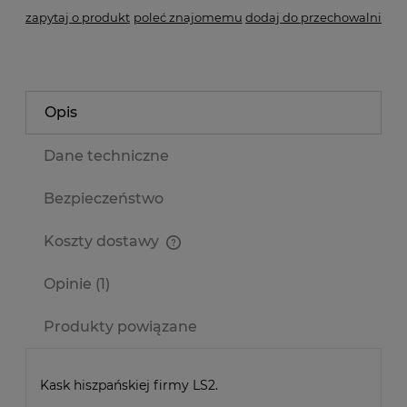
zapytaj o produkt
poleć znajomemu
dodaj do przechowalni
Opis
Dane techniczne
Bezpieczeństwo
Koszty dostawy
Cena nie zawiera ewentualnych kosztów płatności
Opinie
(1)
Produkty powiązane
Kask hiszpańskiej firmy LS2.