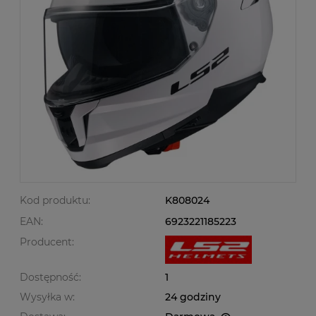
Kod produktu:
K808024
EAN:
6923221185223
Producent:
Dostępność:
1
Wysyłka w:
24 godziny