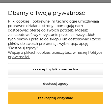
Dbamy o Twoją prywatność
Pliki cookies i pokrewne im technologie umożliwiają
poprawne działanie strony i pomagają nam
dostosować ofertę do Twoich potrzeb. Możesz
zaakceptować wykorzystanie przez nas wszystkich
tych plików i przejść do sklepu lub dostosować użycie
plików do swoich preferencji, wybierając opcję
"Dostosuj zgody".
Więcej o plikach cookies przeczytasz w naszej Polityce
prywatności.
zaakceptuj tylko niezbędne
dostosuj zgody
© 2026 suprabike.pl. Wszelkie prawa zastrzeżone.
Styl graficzny ShopGadget.pl
Sklep internetowy Shoper.pl
zaakceptuj wszystkie