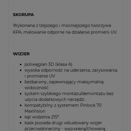
SKORUPA
Wykonana z lżejszego i mocniejszego tworzywa
KPA, malowanie odporne na działanie promieni UV.
WIZJER
poliwęglan 3D (klasa A)
wysoka odporność na uderzenia, zarysowania
i promienie UV
bezbarwny, zapewniający maksymalną
widoczność
system szybkiego montażu/demontażu bez
użycia dodatkowych narzędzi
kompatybilny z systemem Pinlock 70
MaxVision
kąt widzenia 215º
kask posiada drugi wbudowany wizjer
przeciwsłoneczny - wysuwaną/chowaną