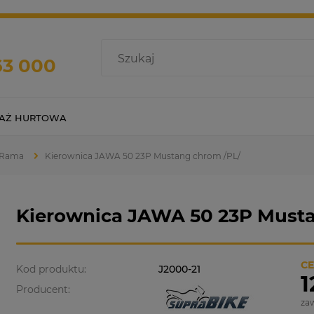
63 000
AŻ HURTOWA
| Rama
Kierownica JAWA 50 23P Mustang chrom /PL/
Kierownica JAWA 50 23P Musta
CE
Kod produktu:
J2000-21
1
Producent:
za