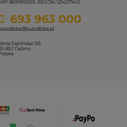
NIP: 8691910920, REGON: 121427940
693 963 000
suprabike@suprabike.pl
Wola Dębińska 155
32-852 Dębno
Polska