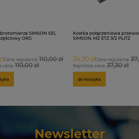
brotomierza SIMSON S51,
Kostka połączeniowa przew
częściowy ORG
SIMSON, MZ ETZ 3/2 PLITZ
zł
110,00 zł
34,20 zł
37,
Cena regularna:
Cena regularna:
110,00 zł
37,30 zł
a cena:
Najniższa cena:
zyka
do koszyka
Newsletter