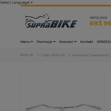
Select Language
▼
INFOLINIA
693 9
Menu
Promocje
Nowości
Kontakt
SPRZED
Części JAWA 50
Nadwozie | Zawieszenie 