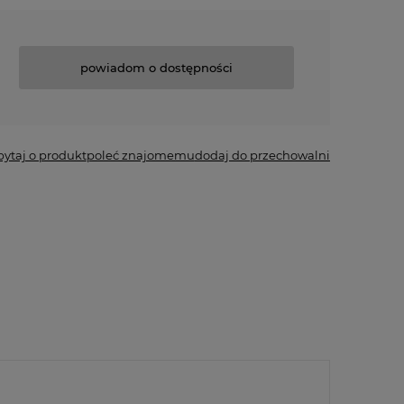
powiadom o dostępności
pytaj o produkt
poleć znajomemu
dodaj do przechowalni