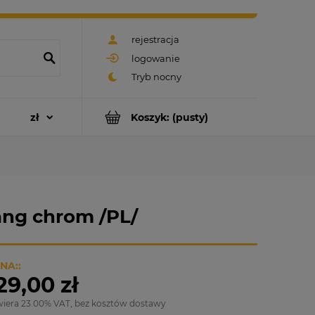
rejestracja
logowanie
Koszyk:
(pusty)
ng chrom /PL/
NA::
29,00 zł
wiera 23.00% VAT, bez kosztów dostawy