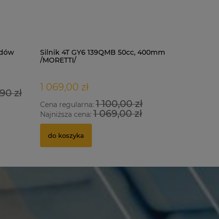
odów
Silnik 4T GY6 139QMB 50cc, 400mm
Kask LS2 
/MORETTI/
black mat
1 069,00 zł
377,00 
90 zł
1 100,00 zł
Cena regularna:
Cena regu
1 069,00 zł
Najniższa cena:
Najniższa
do koszyka
do kosz