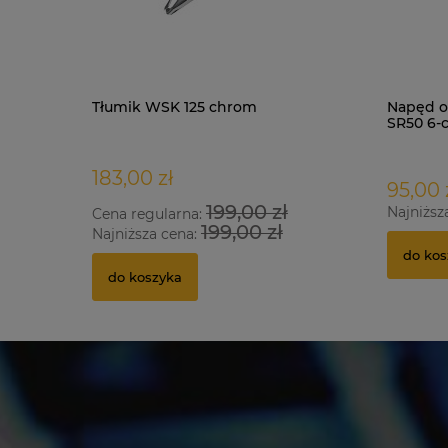
Tłumik WSK 125 chrom
Napęd o
SR50 6-
183,00 zł
95,00 
199,00 zł
Najniższ
Cena regularna:
199,00 zł
Najniższa cena:
do kos
do koszyka