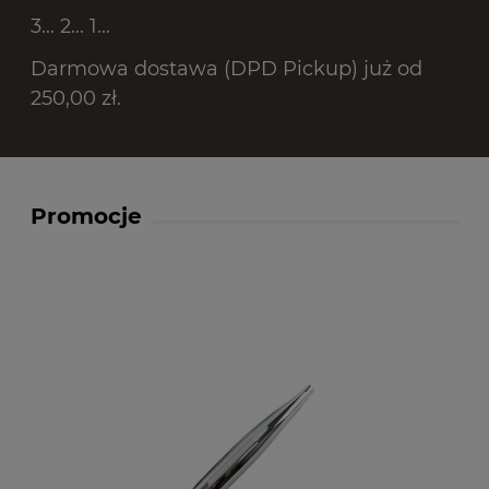
3... 2... 1...
Darmowa dostawa (DPD Pickup) już od
250,00 zł.
Promocje