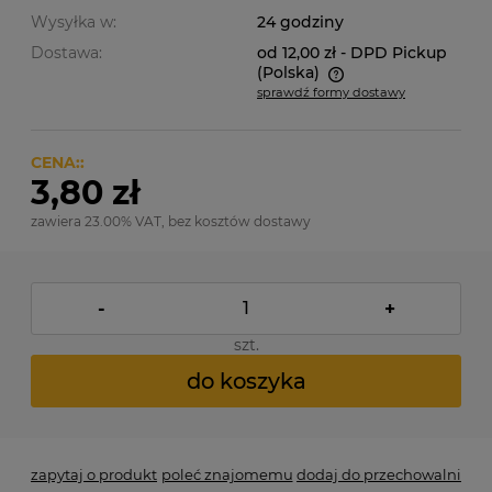
Wysyłka w:
24 godziny
Dostawa:
od 12,00 zł
- DPD Pickup
(Polska)
sprawdź formy dostawy
Cena nie zawiera ewentualnych kosztów płatności
CENA::
3,80 zł
zawiera 23.00% VAT, bez kosztów dostawy
-
+
szt.
do koszyka
zapytaj o produkt
poleć znajomemu
dodaj do przechowalni