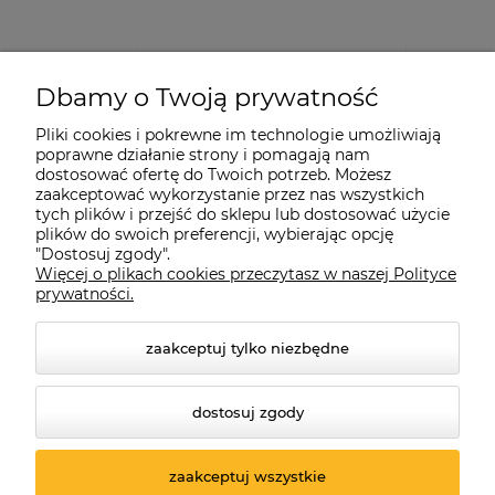
Dbamy o Twoją prywatność
Pliki cookies i pokrewne im technologie umożliwiają
poprawne działanie strony i pomagają nam
dostosować ofertę do Twoich potrzeb. Możesz
zaakceptować wykorzystanie przez nas wszystkich
tych plików i przejść do sklepu lub dostosować użycie
plików do swoich preferencji, wybierając opcję
"Dostosuj zgody".
Więcej o plikach cookies przeczytasz w naszej Polityce
prywatności.
zaakceptuj tylko niezbędne
dostosuj zgody
© 2026 suprabike.pl. Wszelkie prawa zastrzeżone.
Styl graficzny ShopGadget.pl
Sklep internetowy Shoper.pl
zaakceptuj wszystkie