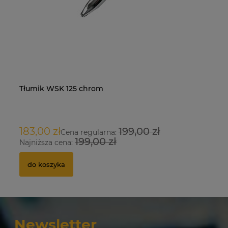
Tłumik WSK 125 chrom
Na
O
183,00 zł
199,00 zł
9
Cena regularna:
199,00 zł
Najniższa cena:
Na
do koszyka
Newsletter