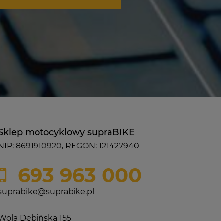
Sklep motocyklowy supraBIKE
NIP: 8691910920, REGON: 121427940
693 963 000
suprabike@suprabike.pl
Wola Dębińska 155