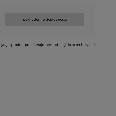
powiadom o dostępności
pytaj o produkt
poleć znajomemu
dodaj do przechowalni