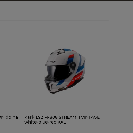
ON dolna
Kask LS2 FF808 STREAM II VINTAGE
Kask LS2 
white-blue-red XXL
black XL