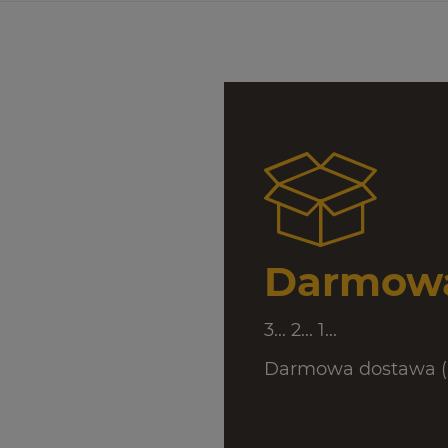
Darmowa
3... 2... 1...
Darmowa dostawa (D