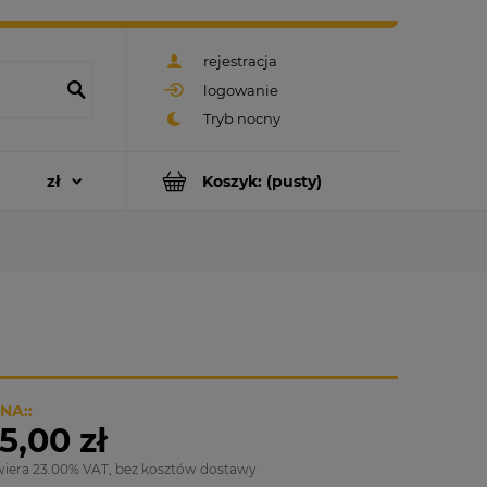
rejestracja
logowanie
Koszyk:
(pusty)
NA::
5,00 zł
wiera 23.00% VAT, bez kosztów dostawy