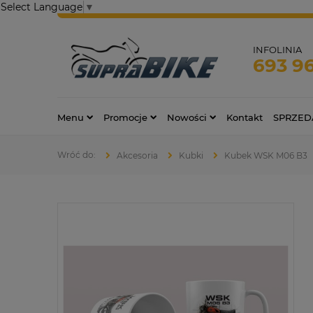
Select Language
▼
INFOLINIA
693 9
Menu
Promocje
Nowości
Kontakt
SPRZED
Akcesoria
Kubki
Kubek WSK M06 B3