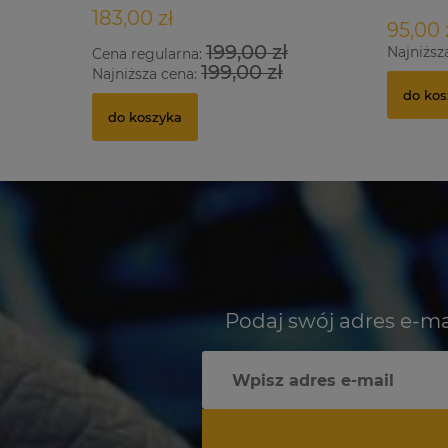
183,00 zł
95,00 
199,00 zł
Najniższ
Cena regularna:
199,00 zł
Najniższa cena:
do kos
do koszyka
Podaj swój adres e-ma