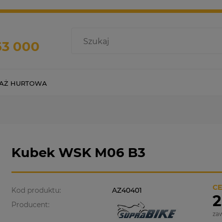
63 000
AŻ HURTOWA
Kubek WSK M06 B3
CE
Kod produktu:
AZ40401
2
Producent:
za