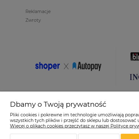
Reklamacje
Zwroty
Dbamy o Twoją prywatność
Pliki cookies i pokrewne im technologie umożliwiają popr
wszystkich tych plików i przejść do sklepu lub dostosować u
© 2026 suprabike.pl. Wszelkie prawa zastrzeżone.
Więcej o plikach cookies przeczytasz w naszej Polityce pry
Styl graficzny ShopGadget.pl
Sklep internetowy Shoper.