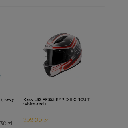
/ (nowy
Kask LS2 FF353 RAPID II CIRCUIT
Kask LS2 
white-red L
matt XL
299,00 zł
273,00 
30 zł