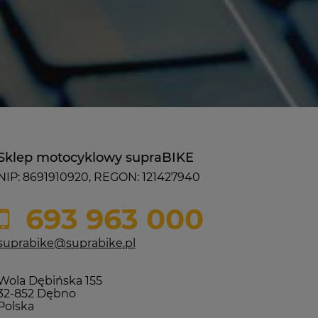
Sklep motocyklowy supraBIKE
NIP: 8691910920, REGON: 121427940
693 963 000
suprabike@suprabike.pl
Wola Dębińska 155
32-852 Dębno
Polska