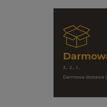
Darmowa
3... 2... 1...
Darmowa dostawa (D