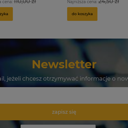
110,00 zł
24,50 zł
a cena:
Najniższa cena:
zyka
do koszyka
Newsletter
il, jeżeli chcesz otrzymywać informacje o no
zapisz się