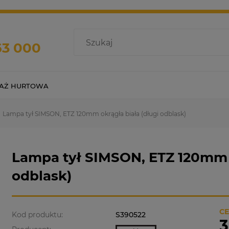
63 000
AŻ HURTOWA
Lampa tył SIMSON, ETZ 120mm okrągła biała (długi odblask)
Lampa tył SIMSON, ETZ 120mm o
odblask)
CE
Kod produktu:
S390522
3