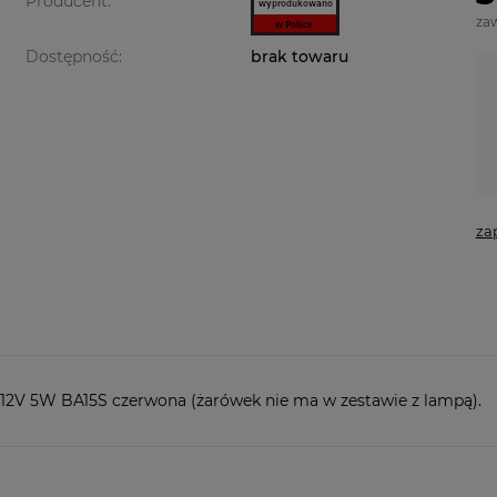
Producent:
za
Dostępność:
brak towaru
za
/12V 5W BA15S czerwona (żarówek nie ma w zestawie z lampą).