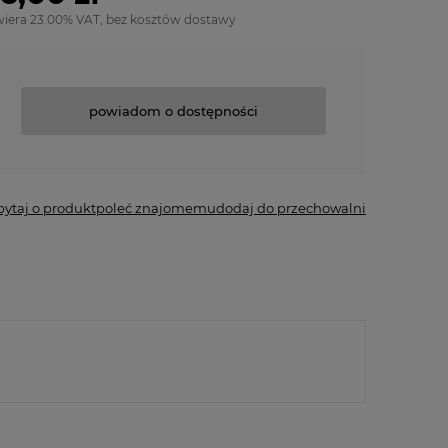
wiera 23.00% VAT, bez kosztów dostawy
powiadom o dostępności
pytaj o produkt
poleć znajomemu
dodaj do przechowalni