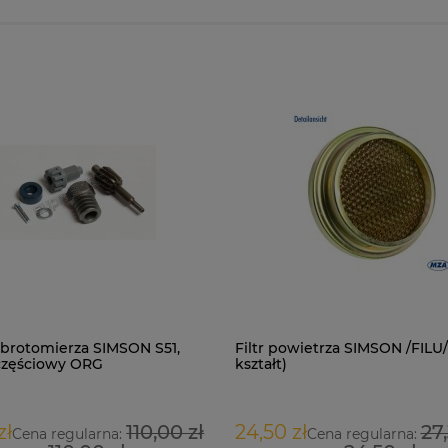
brotomierza SIMSON S51,
Filtr powietrza SIMSON /FILU
częściowy ORG
kształt)
zł
110,00 zł
24,50 zł
27,
Cena regularna:
Cena regularna: