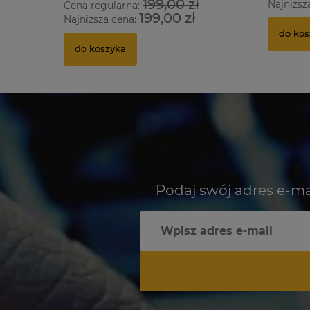
199,00 zł
Najniższ
Cena regularna:
199,00 zł
Najniższa cena:
do kos
do koszyka
Podaj swój adres e-ma