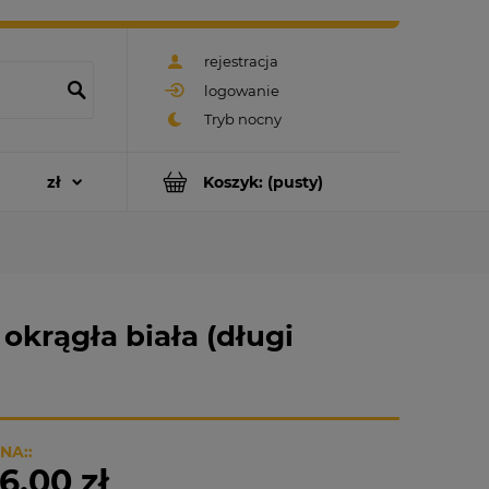
rejestracja
logowanie
Koszyk:
(pusty)
krągła biała (długi
NA::
6,00 zł