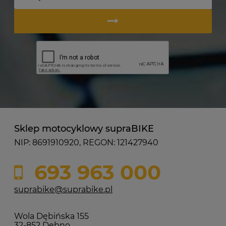
Sklep motocyklowy supraBIKE
NIP: 8691910920, REGON: 121427940
693 963 000
suprabike@suprabike.pl
Wola Dębińska 155
32-852 Dębno