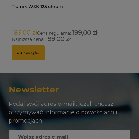
Tłumik WSK 125 chrom
Na
O
183,00 zł
199,00 zł
9
Cena regularna:
199,00 zł
Najniższa cena:
Na
do koszyka
Newsletter
Podaj swój adres e-mail, jeżeli chcesz
otrzymywać informacje o nowościach i
promocjach.