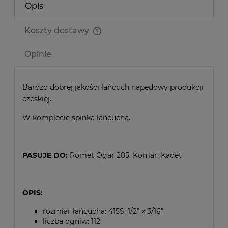
Opis
Koszty dostawy
Cena nie zawiera ewentualnych kosztów płatności
Opinie
Bardzo dobrej jakości łańcuch napędowy produkcji
czeskiej.
W komplecie spinka łańcucha.
PASUJE DO:
Romet Ogar 205, Komar, Kadet
OPIS:
rozmiar łańcucha: 415S, 1/2" x 3/16"
liczba ogniw: 112