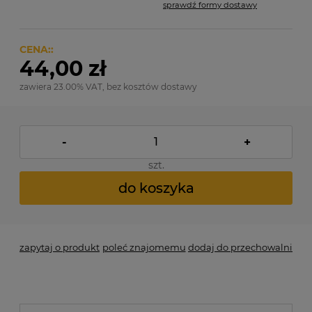
sprawdź formy dostawy
Cena nie zawiera ewentualnych kosztów płatności
CENA::
44,00 zł
zawiera 23.00% VAT, bez kosztów dostawy
-
+
szt.
do koszyka
zapytaj o produkt
poleć znajomemu
dodaj do przechowalni