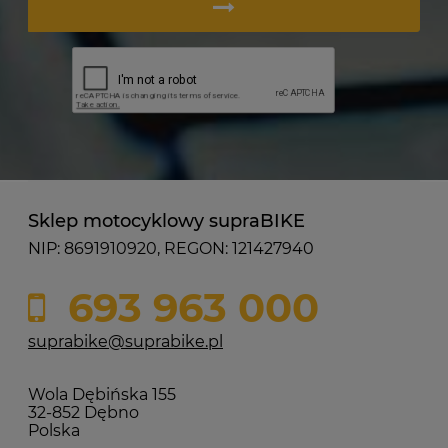
Sklep motocyklowy supraBIKE
NIP: 8691910920, REGON: 121427940
693 963 000
suprabike@suprabike.pl
Wola Dębińska 155
32-852 Dębno
Polska