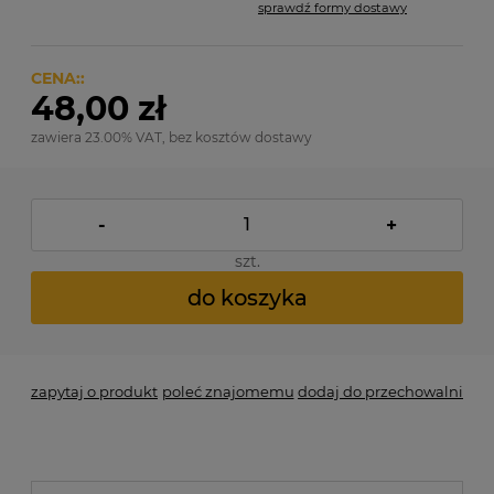
sprawdź formy dostawy
Cena nie zawiera ewentualnych kosztów płatności
CENA::
48,00 zł
zawiera 23.00% VAT, bez kosztów dostawy
-
+
szt.
do koszyka
zapytaj o produkt
poleć znajomemu
dodaj do przechowalni