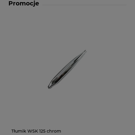
Promocje
Tłumik WSK 125 chrom
Na