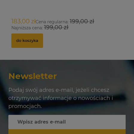
O
183,00 zł
199,00 zł
9
Cena regularna:
199,00 zł
Najniższa cena:
Na
do koszyka
Newsletter
Podaj swój adres e-mail, jeżeli chcesz
otrzymywać informacje o nowościach i
promocjach.