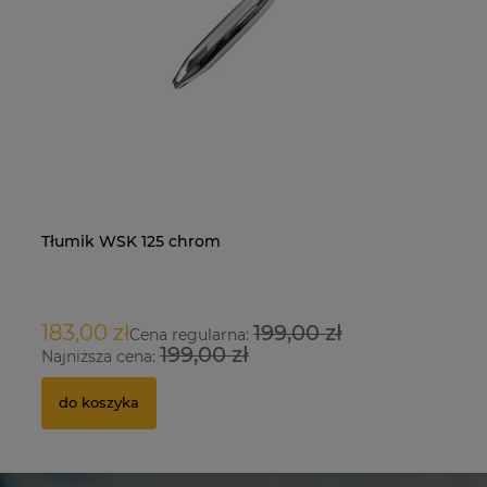
Tłumik WSK 125 chrom
Na
O
183,00 zł
199,00 zł
9
Cena regularna:
199,00 zł
Najniższa cena:
Na
do koszyka