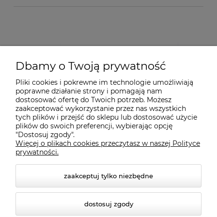
Dbamy o Twoją prywatność
Pliki cookies i pokrewne im technologie umożliwiają
poprawne działanie strony i pomagają nam
dostosować ofertę do Twoich potrzeb. Możesz
zaakceptować wykorzystanie przez nas wszystkich
tych plików i przejść do sklepu lub dostosować użycie
plików do swoich preferencji, wybierając opcję
"Dostosuj zgody".
Więcej o plikach cookies przeczytasz w naszej Polityce
prywatności.
zaakceptuj tylko niezbędne
dostosuj zgody
© 2026 suprabike.pl. Wszelkie prawa zastrzeżone.