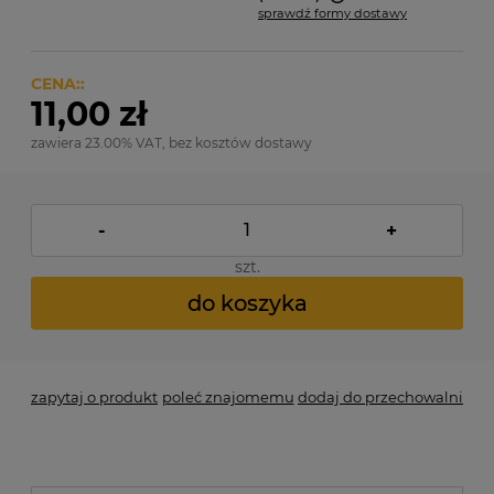
sprawdź formy dostawy
Cena nie zawiera ewentualnych kosztów płatności
CENA::
11,00 zł
zawiera 23.00% VAT, bez kosztów dostawy
-
+
szt.
do koszyka
zapytaj o produkt
poleć znajomemu
dodaj do przechowalni