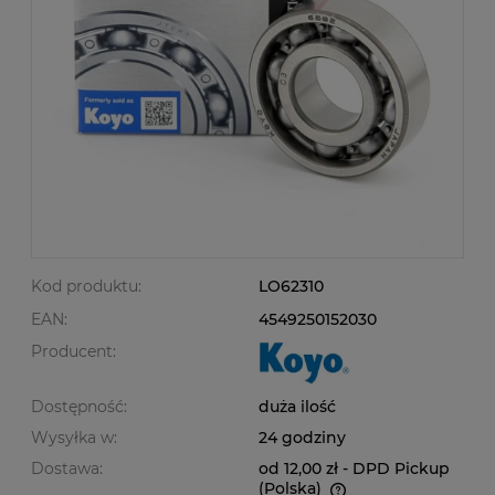
Kod produktu:
LO62310
EAN:
4549250152030
Producent:
Dostępność:
duża ilość
Wysyłka w:
24 godziny
Dostawa:
od 12,00 zł
- DPD Pickup
(Polska)