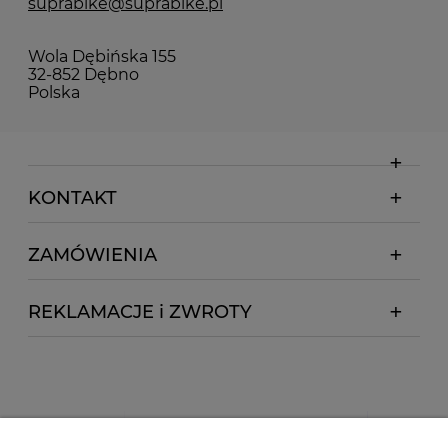
suprabike@suprabike.pl
Wola Dębińska 155
32-852 Dębno
Polska
KONTAKT
ZAMÓWIENIA
REKLAMACJE i ZWROTY