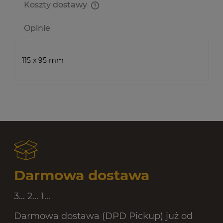
Koszty dostawy
Cena nie zawiera ewentualnych kosztów płatności
Opinie
115 x 95 mm
Darmowa dostawa
3... 2... 1...
Darmowa dostawa (DPD Pickup) już od