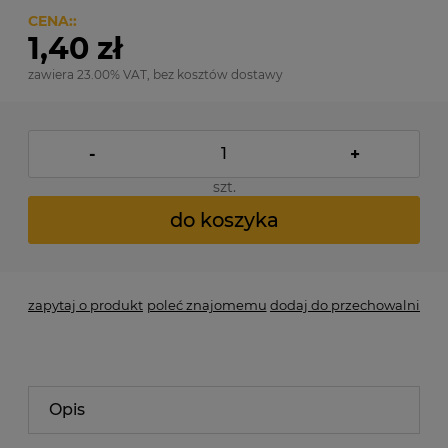
CENA::
1,40 zł
zawiera 23.00% VAT, bez kosztów dostawy
-
+
szt.
do koszyka
zapytaj o produkt
poleć znajomemu
dodaj do przechowalni
Opis