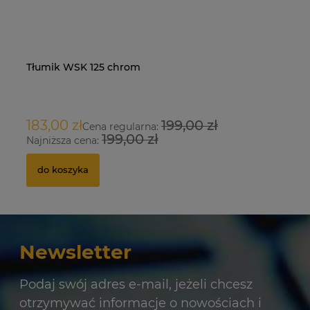
Tłumik WSK 125 chrom
Na
O
183,00 zł
199,00 zł
9
Cena regularna:
199,00 zł
Najniższa cena:
Na
do koszyka
Newsletter
Podaj swój adres e-mail, jeżeli chcesz
otrzymywać informacje o nowościach i