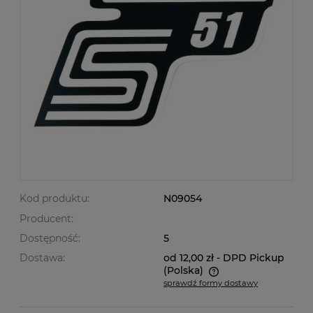
Kod produktu:
N09054
Producent:
Dostępność:
5
Dostawa:
od 12,00 zł
- DPD Pickup
(Polska)
sprawdź formy dostawy
Cena nie zawiera ewentualnych kosztów płatności