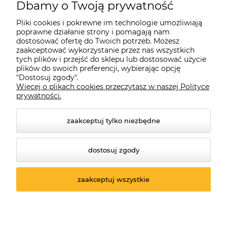
Dbamy o Twoją prywatność
Pliki cookies i pokrewne im technologie umożliwiają
poprawne działanie strony i pomagają nam
dostosować ofertę do Twoich potrzeb. Możesz
zaakceptować wykorzystanie przez nas wszystkich
tych plików i przejść do sklepu lub dostosować użycie
plików do swoich preferencji, wybierając opcję
"Dostosuj zgody".
Więcej o plikach cookies przeczytasz w naszej Polityce
prywatności.
zaakceptuj tylko niezbędne
dostosuj zgody
© 2026 suprabike.pl. Wszelkie prawa zastrzeżone.
Styl graficzny ShopGadget.pl
Sklep internetowy Shoper.pl
zaakceptuj wszystkie