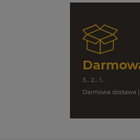
Darmowa
3... 2... 1...
Darmowa dostawa (D