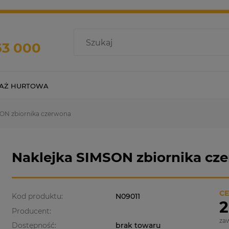
63 000
AŻ HURTOWA
SON zbiornika czerwona
Naklejka SIMSON zbiornika cz
CE
Kod produktu:
N09011
2
Producent:
za
Dostępność:
brak towaru