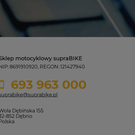
Sklep motocyklowy supraBIKE
NIP: 8691910920, REGON: 121427940
693 963 000
suprabike@suprabike.pl
Wola Dębińska 155
32-852 Dębno
Polska