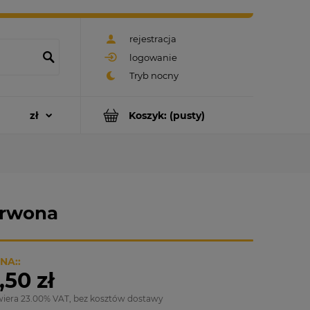
rejestracja
logowanie
Koszyk:
(pusty)
erwona
NA::
,50 zł
wiera 23.00% VAT, bez kosztów dostawy