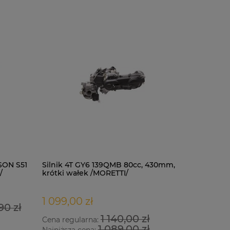
SON S51
Silnik 4T GY6 139QMB 80cc, 430mm,
Kask LS2 
/
krótki wałek /MORETTI/
black mat
1 099,00 zł
377,00 
90 zł
1 140,00 zł
Cena regularna:
Cena regu
1 089,00 zł