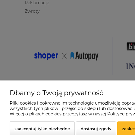
Reklamacje
Zwroty
Dbamy o Twoją prywatność
Pliki cookies i pokrewne im technologie umożliwiają popr
wszystkich tych plików i przejść do sklepu lub dostosować u
© 2026 suprabike.pl. Wszelkie prawa zastrzeżone.
Więcej o plikach cookies przeczytasz w naszej Polityce pry
Styl graficzny ShopGadget.pl
Sklep internetowy Shoper.
zaakceptuj tylko niezbędne
dostosuj zgody
zaakce