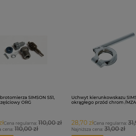
brotomierza SIMSON S51,
Uchwyt kierunkowskazu SIM
częściowy ORG
okrągłego przód chrom /MZA
zł
110,00 zł
28,70 zł
31,
Cena regularna:
Cena regularna:
110,00 zł
31,00 zł
a cena:
Najniższa cena: