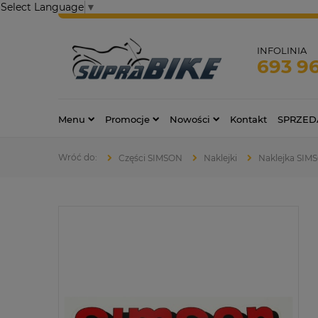
Select Language
▼
INFOLINIA
693 9
Menu
Promocje
Nowości
Kontakt
SPRZED
Części SIMSON
Naklejki
Naklejka SIM