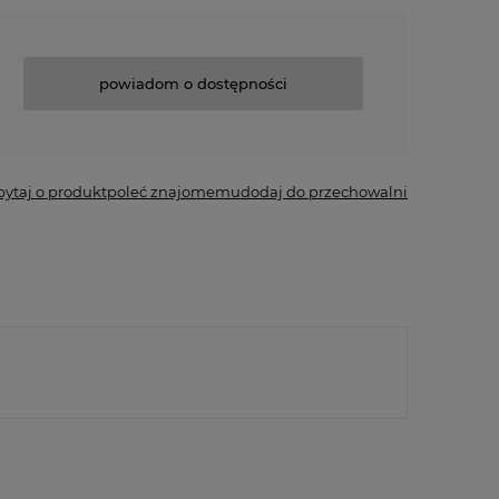
powiadom o dostępności
pytaj o produkt
poleć znajomemu
dodaj do przechowalni