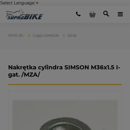
Select Language
▼
Części SIMSON
Silnik
Nakrętka cylindra SIMSON M36x1.5 I-
gat. /MZA/