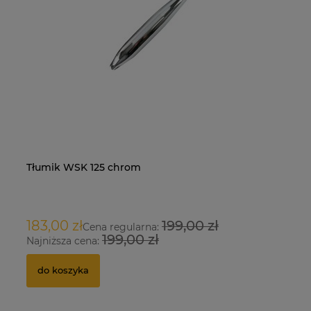
Tłumik WSK 125 chrom
Na
O
183,00 zł
199,00 zł
9
Cena regularna:
199,00 zł
Najniższa cena:
Na
do koszyka