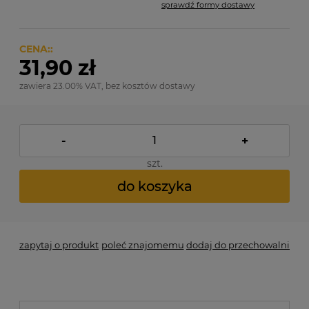
sprawdź formy dostawy
Cena nie zawiera ewentualnych kosztów płatności
CENA::
31,90 zł
zawiera 23.00% VAT, bez kosztów dostawy
-
+
szt.
do koszyka
zapytaj o produkt
poleć znajomemu
dodaj do przechowalni