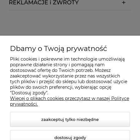
REKLAMACJE i ZWROTY
Dbamy o Twoją prywatność
Pliki cookies i pokrewne im technologie umożliwiają
poprawne działanie strony i pomagają nam
dostosować ofertę do Twoich potrzeb. Możesz
zaakceptować wykorzystanie przez nas wszystkich
tych plików i przejść do sklepu lub dostosować użycie
plików do swoich preferencji, wybierając opcję
"Dostosuj zgody".
Więcej o plikach cookies przeczytasz w naszej Polityce
prywatności.
zaakceptuj tylko niezbędne
dostosuj zgody
© 2026 suprabike.pl. Wszelkie prawa zastrzeżone.