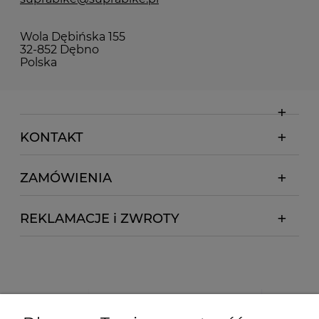
Wola Dębińska 155
32-852 Dębno
Polska
KONTAKT
ZAMÓWIENIA
REKLAMACJE i ZWROTY