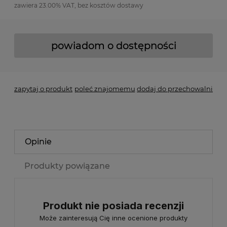
zawiera 23.00% VAT, bez kosztów dostawy
powiadom o dostępności
zapytaj o produkt
poleć znajomemu
dodaj do przechowalni
Opinie
Produkty powiązane
Produkt nie posiada recenzji
Może zainteresują Cię inne ocenione produkty