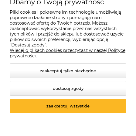
Dbamy o Twoją prywatność
Pliki cookies i pokrewne im technologie umożliwiają
poprawne działanie strony i pomagają nam
dostosować ofertę do Twoich potrzeb. Możesz
zaakceptować wykorzystanie przez nas wszystkich
tych plików i przejść do sklepu lub dostosować użycie
plików do swoich preferencji, wybierając opcję
"Dostosuj zgody".
Więcej o plikach cookies przeczytasz w naszej Polityce
prywatności.
zaakceptuj tylko niezbędne
dostosuj zgody
© 2026 suprabike.pl. Wszelkie prawa zastrzeżone.
Styl graficzny ShopGadget.pl
Sklep internetowy Shoper.pl
zaakceptuj wszystkie