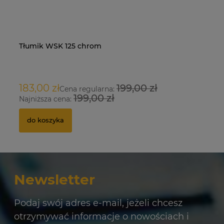
Tłumik WSK 125 chrom
Na
O
183,00 zł
199,00 zł
9
Cena regularna:
199,00 zł
Najniższa cena:
Na
do koszyka
Newsletter
Podaj swój adres e-mail, jeżeli chcesz
otrzymywać informacje o nowościach i