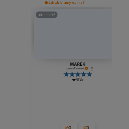
Jak zbieramy opinie?
podgląd
MAREK
zweryfikowano
❤️💯👍️
0
0