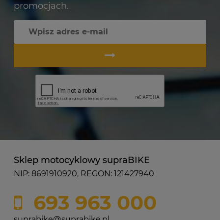
promocjach.
Sklep motocyklowy supraBIKE
NIP: 8691910920, REGON: 121427940
693 963 000
suprabike@suprabike.pl