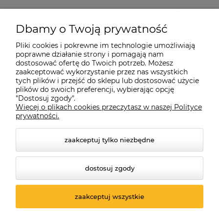
Dbamy o Twoją prywatność
Pliki cookies i pokrewne im technologie umożliwiają
poprawne działanie strony i pomagają nam
dostosować ofertę do Twoich potrzeb. Możesz
zaakceptować wykorzystanie przez nas wszystkich
tych plików i przejść do sklepu lub dostosować użycie
plików do swoich preferencji, wybierając opcję
"Dostosuj zgody".
Więcej o plikach cookies przeczytasz w naszej Polityce
prywatności.
zaakceptuj tylko niezbędne
dostosuj zgody
© 2026 suprabike.pl. Wszelkie prawa zastrzeżone.
Styl graficzny ShopGadget.pl
Sklep internetowy Shoper.pl
zaakceptuj wszystkie