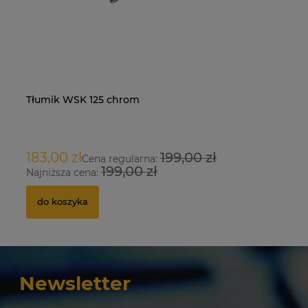
Tłumik WSK 125 chrom
Na
O
183,00 zł
199,00 zł
9
Cena regularna:
199,00 zł
Najniższa cena:
Na
do koszyka
Newsletter