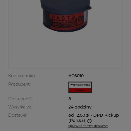
Kod produktu:
AC6010
Producent:
Dostępność:
8
Wysyłka w:
24 godziny
Dostawa:
od 12,00 zł
- DPD Pickup
(Polska)
sprawdź formy dostawy
Cena nie zawiera ewentualnych kosztów płatności