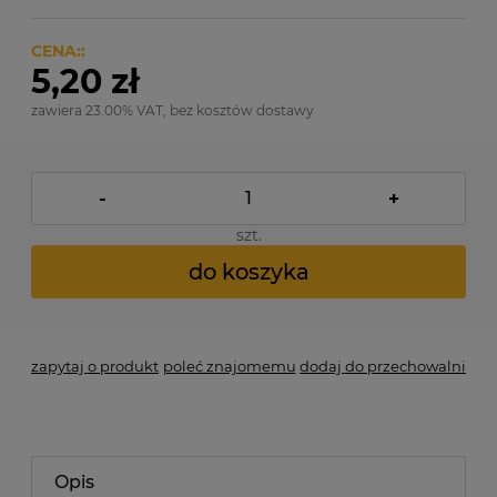
CENA::
5,20 zł
zawiera 23.00% VAT, bez kosztów dostawy
-
+
szt.
do koszyka
zapytaj o produkt
poleć znajomemu
dodaj do przechowalni
Opis