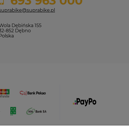
693 963 000
suprabike@suprabike.pl
Wola Dębińska 155
32-852 Dębno
Polska