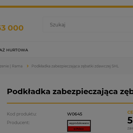
63 000
AŻ HURTOWA
zenie | Rama
Podkładka zabezpieczająca zębatki zdawczej SHL
Podkładka zabezpieczająca zę
CE
Kod produktu:
W0645
5
Producent:
za