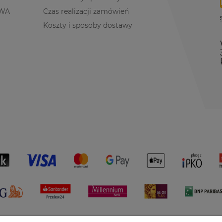
WA
Czas realizacji zamówień
Koszty i sposoby dostawy