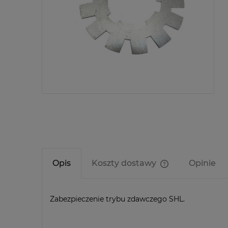
Opis
Koszty dostawy
Opinie
Cena nie zawier
kosztów płatnośc
Zabezpieczenie trybu zdawczego SHL.