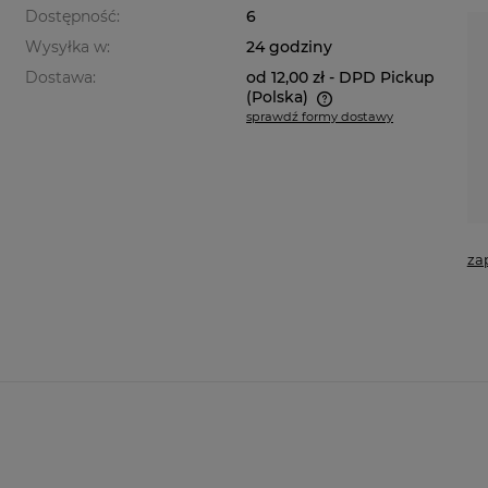
Dostępność:
6
Wysyłka w:
24 godziny
Dostawa:
od 12,00 zł
- DPD Pickup
(Polska)
sprawdź formy dostawy
Cena nie zawiera ewentualnych
kosztów płatności
za
a ewentualnych
i