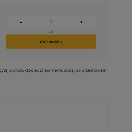
-
+
szt.
do koszyka
pytaj o produkt
poleć znajomemu
dodaj do przechowalni