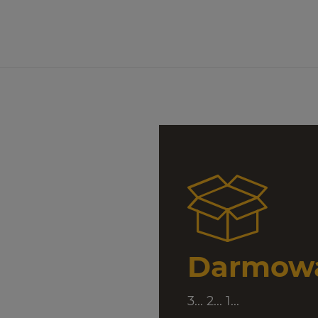
Darmowa
3... 2... 1...