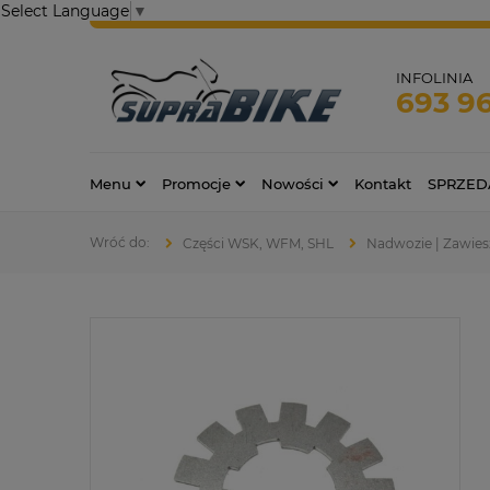
Select Language
▼
INFOLINIA
693 9
Menu
Promocje
Nowości
Kontakt
SPRZED
Części WSK, WFM, SHL
Nadwozie | Zawies