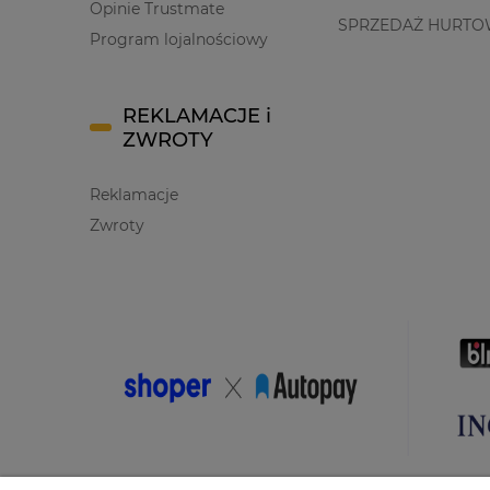
Opinie Trustmate
SPRZEDAŻ HURTO
Program lojalnościowy
REKLAMACJE i
ZWROTY
Reklamacje
Zwroty