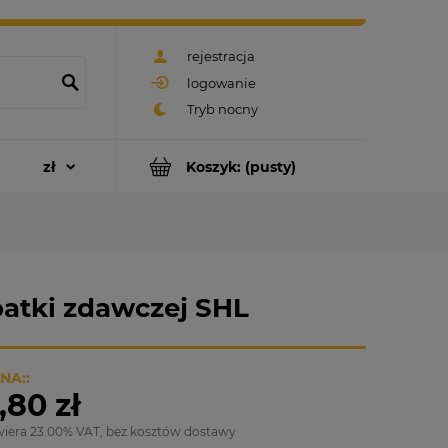
rejestracja
logowanie
Koszyk:
(pusty)
batki zdawczej SHL
NA::
,80 zł
wiera 23.00% VAT, bez kosztów dostawy