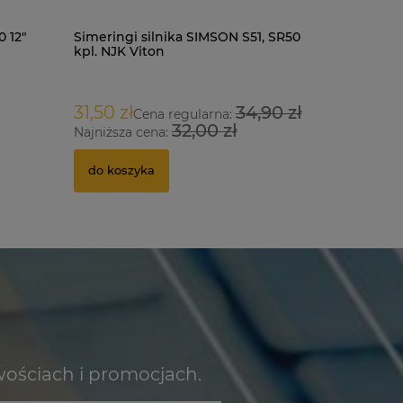
 12"
Simeringi silnika SIMSON S51, SR50
Kask LS2 
kpl. NJK Viton
matt M
273,00 
31,50 zł
34,90 zł
Cena regularna:
32,00 zł
Najniższa cena:
Cena regu
Najniższa
do koszyka
do kosz
wościach i promocjach.