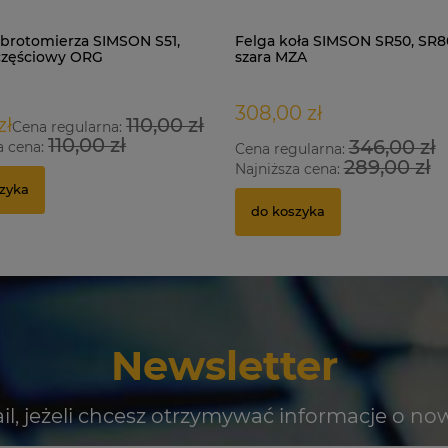
brotomierza SIMSON S51,
Felga koła SIMSON SR50, SR80
częściowy ORG
szara MZA
308,00 zł
zł
110,00 zł
Cena regularna:
110,00 zł
346,00 zł
a cena:
Cena regularna:
289,00 zł
Najniższa cena:
zyka
do koszyka
Newsletter
il, jeżeli chcesz otrzymywać informacje o no