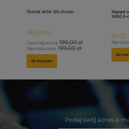
Tłumik WSK 125 chrom
Napęd o
SR50 6-
183,00 zł
95,00 
199,00 zł
Najniższ
Cena regularna:
199,00 zł
Najniższa cena:
do kos
do koszyka
Podaj swój adres e-ma