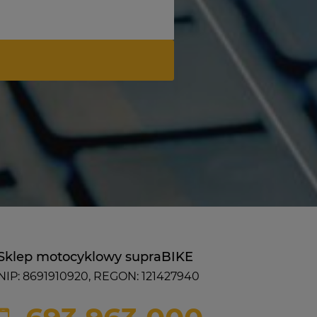
Sklep motocyklowy supraBIKE
NIP: 8691910920, REGON: 121427940