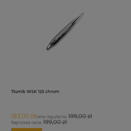
Tłumik WSK 125 chrom
Na
O
183,00 zł
199,00 zł
9
Cena regularna:
199,00 zł
Najniższa cena:
Na