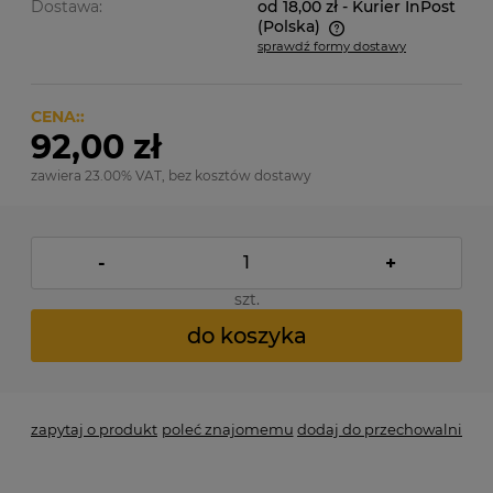
Dostawa:
od 18,00 zł
- Kurier InPost
(Polska)
sprawdź formy dostawy
Cena nie zawiera ewentualnych kosztów płatności
CENA::
92,00 zł
zawiera 23.00% VAT, bez kosztów dostawy
-
+
szt.
do koszyka
zapytaj o produkt
poleć znajomemu
dodaj do przechowalni