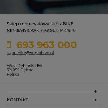
Sklep motocyklowy supraBIKE
NIP: 8691910920, REGON: 121427940
693 963 000
suprabike@suprabike.pl
Wola Dębińska 155
32-852 Dębno
Polska
KONTAKT