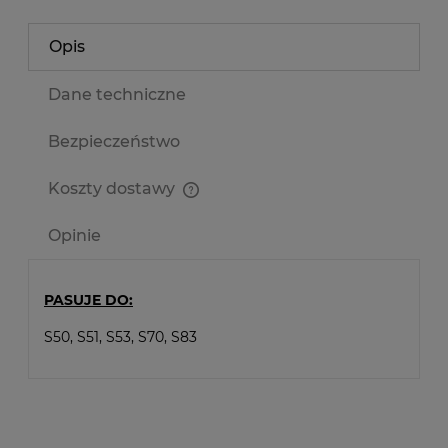
Opis
Dane techniczne
Bezpieczeństwo
Koszty dostawy
Cena nie zawiera ewentualnych kosztów płatności
Opinie
PASUJE DO:
S50, S51, S53, S70, S83