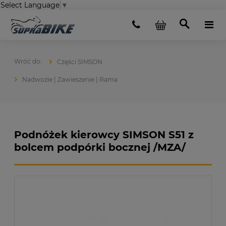
Select Language
▼
Części SIMSON
Nadwozie | Zawieszenie | Rama
Podnóżek kierowcy SIMSON S51 z
bolcem podpórki bocznej /MZA/