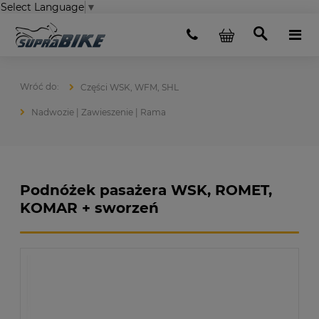
Select Language
▼
Części WSK, WFM, SHL
Nadwozie | Zawieszenie | Rama
Podnóżek pasażera WSK, ROMET,
KOMAR + sworzeń