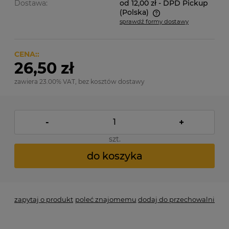
Dostawa:
od 12,00 zł
- DPD Pickup
(Polska)
sprawdź formy dostawy
Cena nie zawiera ewentualnych kosztów płatności
CENA::
26,50 zł
zawiera 23.00% VAT, bez kosztów dostawy
-
+
szt.
do koszyka
zapytaj o produkt
poleć znajomemu
dodaj do przechowalni