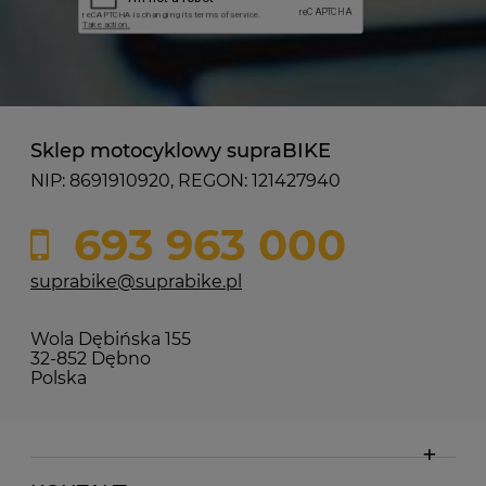
Sklep motocyklowy supraBIKE
NIP: 8691910920, REGON: 121427940
693 963 000
suprabike@suprabike.pl
Wola Dębińska 155
32-852 Dębno
Polska