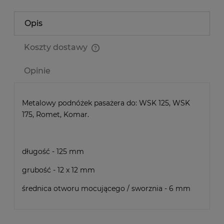
Opis
Koszty dostawy
Cena nie zawiera ewentualnych kosztów płatności
Opinie
Metalowy podnóżek pasażera do: WSK 125, WSK
175, Romet, Komar.
długość - 125 mm
grubość - 12 x 12 mm
średnica otworu mocującego / sworznia - 6 mm