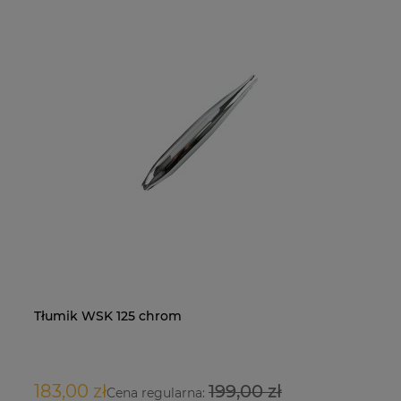
Tłumik WSK 125 chrom
Na
O
183,00 zł
199,00 zł
9
Cena regularna: