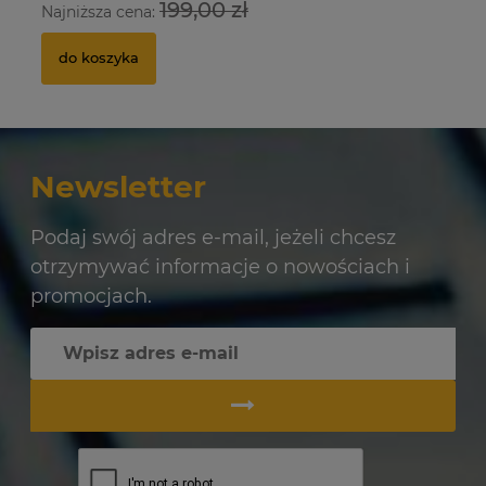
199,00 zł
Najniższa cena:
Na
do koszyka
Newsletter
Podaj swój adres e-mail, jeżeli chcesz
otrzymywać informacje o nowościach i
promocjach.