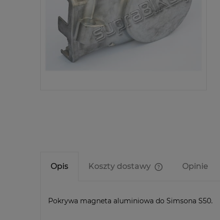
Opis
Koszty dostawy
Opinie
Cena nie zawier
kosztów płatnośc
Pokrywa magneta aluminiowa do Simsona S50.