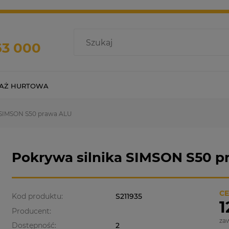
63 000
AŻ HURTOWA
a SIMSON S50 prawa ALU
Pokrywa silnika SIMSON S50 
CE
Kod produktu:
S211935
1
Producent:
za
Dostępność:
2