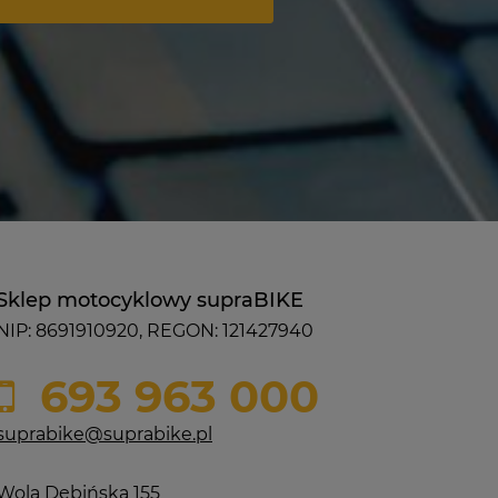
Sklep motocyklowy supraBIKE
NIP: 8691910920, REGON: 121427940
693 963 000
suprabike@suprabike.pl
Wola Dębińska 155