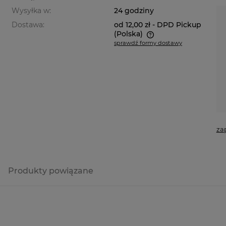
Wysyłka w:
24 godziny
Dostawa:
od 12,00 zł
- DPD Pickup
(Polska)
sprawdź formy dostawy
Cena nie zawiera ewentualnych
kosztów płatności
za
Produkty powiązane
a ewentualnych
i