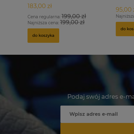
183,00 zł
95,00 
199,00 zł
Najniższ
Cena regularna:
199,00 zł
Najniższa cena:
do kos
do koszyka
Podaj swój adres e-ma