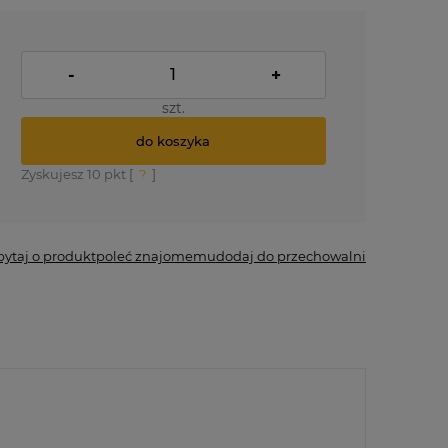
-
+
szt.
do koszyka
Zyskujesz
10
pkt [
?
]
pytaj o produkt
poleć znajomemu
dodaj do przechowalni