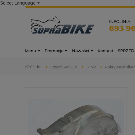
Select Language
▼
INFOLINIA
693 9
Menu
Promocje
Nowości
Kontakt
SPRZED
Części SIMSON
Silnik
Pokrywa silnik