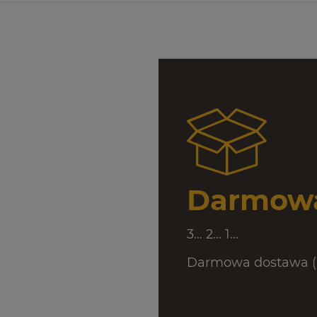
Darmowa
3... 2... 1...
Darmowa dostawa (D