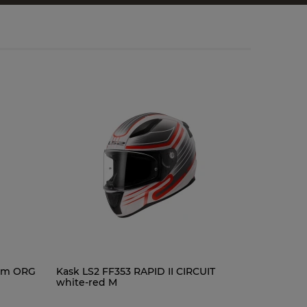
1mm ORG
Kask LS2 FF353 RAPID II CIRCUIT
Kask LS2 
white-red M
matt L