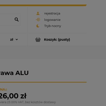
rejestracja
logowanie
Koszyk:
(pusty)
prawa ALU
NA::
26,00 zł
wiera 23.00% VAT, bez kosztów dostawy