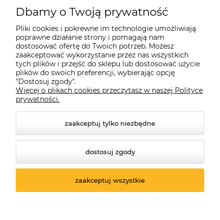
Dbamy o Twoją prywatność
Pliki cookies i pokrewne im technologie umożliwiają
poprawne działanie strony i pomagają nam
dostosować ofertę do Twoich potrzeb. Możesz
zaakceptować wykorzystanie przez nas wszystkich
tych plików i przejść do sklepu lub dostosować użycie
plików do swoich preferencji, wybierając opcję
"Dostosuj zgody".
Więcej o plikach cookies przeczytasz w naszej Polityce
prywatności.
zaakceptuj tylko niezbędne
dostosuj zgody
© 2026 suprabike.pl. Wszelkie prawa zastrzeżone.
Styl graficzny ShopGadget.pl
Sklep internetowy Shoper.pl
zaakceptuj wszystkie