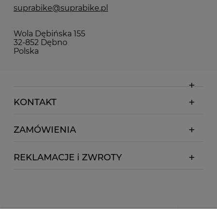
suprabike@suprabike.pl
Wola Dębińska 155
32-852 Dębno
Polska
KONTAKT
ZAMÓWIENIA
REKLAMACJE i ZWROTY