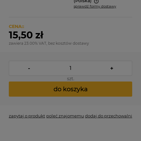
(Polska)
sprawdź formy dostawy
Cena nie zawiera ewentualnych kosztów płatności
CENA::
15,50 zł
zawiera 23.00% VAT, bez kosztów dostawy
-
+
szt.
do koszyka
zapytaj o produkt
poleć znajomemu
dodaj do przechowalni