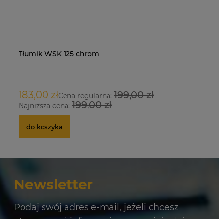
Tłumik WSK 125 chrom
Na
O
183,00 zł
199,00 zł
9
Cena regularna:
199,00 zł
Najniższa cena:
Na
do koszyka
Newsletter
Podaj swój adres e-mail, jeżeli chcesz