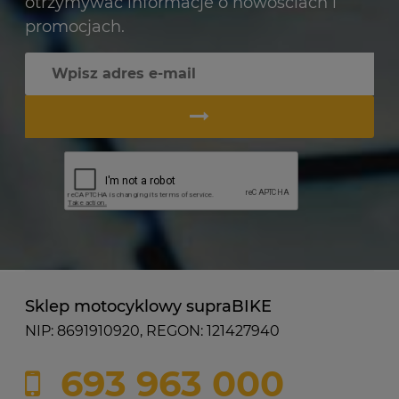
otrzymywać informacje o nowościach i
promocjach.
Sklep motocyklowy supraBIKE
NIP: 8691910920, REGON: 121427940
693 963 000