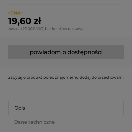
CENA::
19,60 zł
zawiera 23.00% VAT, bez kosztów dostawy
powiadom o dostępności
zapytaj o produkt
poleć znajomemu
dodaj do przechowalni
Opis
Dane techniczne