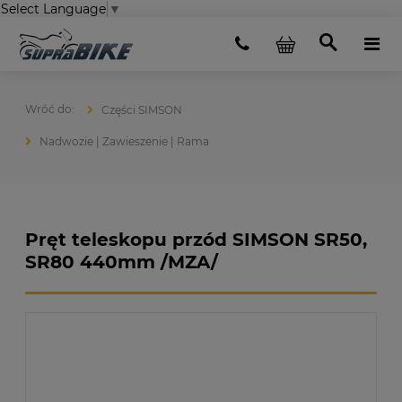
Select Language
▼
Części SIMSON
Nadwozie | Zawieszenie | Rama
Pręt teleskopu przód SIMSON SR50,
SR80 440mm /MZA/