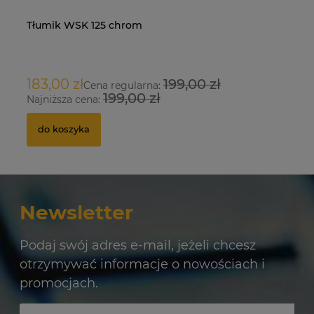
Tłumik WSK 125 chrom
Na
O
183,00 zł
199,00 zł
9
Cena regularna:
199,00 zł
Najniższa cena:
Na
do koszyka
Newsletter
Podaj swój adres e-mail, jeżeli chcesz
otrzymywać informacje o nowościach i
promocjach.