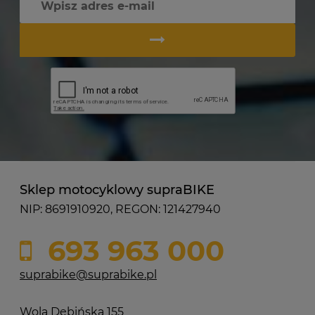
Sklep motocyklowy supraBIKE
NIP: 8691910920, REGON: 121427940
693 963 000
suprabike@suprabike.pl
Wola Dębińska 155