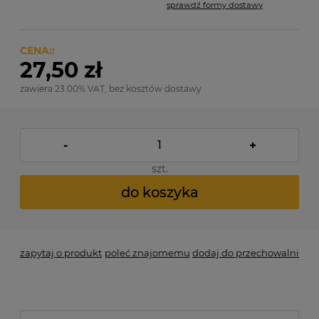
sprawdź formy dostawy
Cena nie zawiera ewentualnych kosztów płatności
CENA::
27,50 zł
zawiera 23.00% VAT, bez kosztów dostawy
-
+
szt.
do koszyka
zapytaj o produkt
poleć znajomemu
dodaj do przechowalni