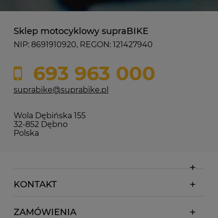
Sklep motocyklowy supraBIKE
NIP: 8691910920, REGON: 121427940
693 963 000
suprabike@suprabike.pl
Wola Dębińska 155
32-852 Dębno
Polska
KONTAKT
ZAMÓWIENIA