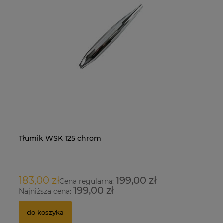
Tłumik WSK 125 chrom
Na
O
183,00 zł
199,00 zł
9
Cena regularna:
199,00 zł
Najniższa cena:
Na
do koszyka