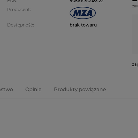
EAN:
4056144008422
za
Producent:
Dostępność:
brak towaru
za
ństwo
Opinie
Produkty powiązane