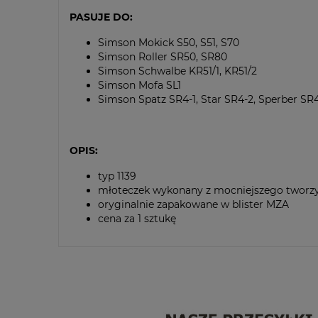
PASUJE DO:
Simson Mokick S50, S51, S70
Simson Roller SR50, SR80
Simson Schwalbe KR51/1, KR51/2
Simson Mofa SL1
Simson Spatz SR4-1, Star SR4-2, Sperber SR
OPIS:
typ 1139
młoteczek wykonany z mocniejszego tworz
oryginalnie zapakowane w blister MZA
cena za 1 sztukę