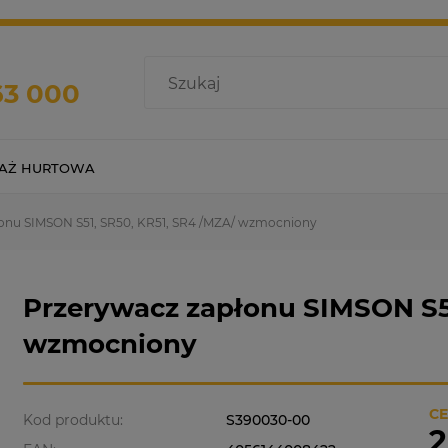
63 000
AŻ HURTOWA
onu SIMSON S51, SR50, KR51, SR4 /MZA/ wzmocniony
Przerywacz zapłonu SIMSON S51
wzmocniony
CE
Kod produktu:
S390030-00
2