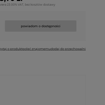
wiera 23.00% VAT, bez kosztów dostawy
powiadom o dostępności
pytaj o produkt
poleć znajomemu
dodaj do przechowalni