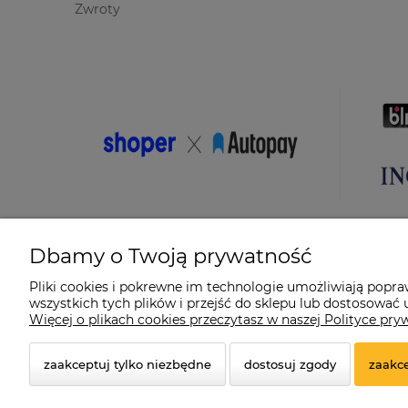
Zwroty
Dbamy o Twoją prywatność
Pliki cookies i pokrewne im technologie umożliwiają popr
wszystkich tych plików i przejść do sklepu lub dostosować u
© 2026 suprabike.pl. Wszelkie prawa zastrzeżone.
Więcej o plikach cookies przeczytasz w naszej Polityce pry
Styl graficzny ShopGadget.pl
Sklep internetowy Shoper.
zaakceptuj tylko niezbędne
dostosuj zgody
zaakce