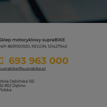
Sklep motocyklowy supraBIKE
NIP: 8691910920, REGON: 121427940
693 963 000
suprabike@suprabike.pl
Wola Dębińska 155
32-852 Dębno
Polska