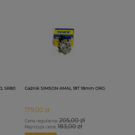
0, SR80
Gaźnik SIMSON AMAL 18T 18mm ORG
Kask LS2
black-red
179,00 zł
435,00 
205,00 zł
Cena regularna:
Cena regu
183,00 zł
Najniższa cena:
Najniższa