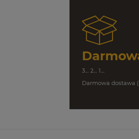
Darmowa
3... 2... 1...
Darmowa dostawa (D