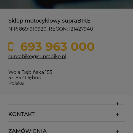
Sklep motocyklowy supraBIKE
NIP: 8691910920, REGON: 121427940
693 963 000
suprabike@suprabike.pl
Wola Dębińska 155
32-852 Dębno
Polska
KONTAKT
ZAMÓWIENIA