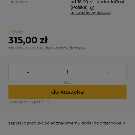
Dostawa:
od 18,00 zł
- Kurier InPost
(Polska)
sprawdź formy dostawy
Cena nie zawiera ewentualnych kosztów płatności
CENA::
315,00 zł
zawiera 23.00% VAT, bez kosztów dostawy
-
+
szt.
do koszyka
Zyskujesz
30
pkt [
?
]
zapytaj o produkt
poleć znajomemu
dodaj do przechowalni