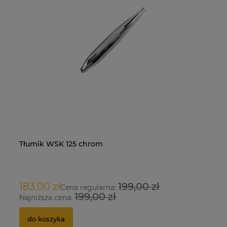
Tłumik WSK 125 chrom
Na
O
183,00 zł
199,00 zł
9
Cena regularna:
199,00 zł
Najniższa cena:
Na
do koszyka