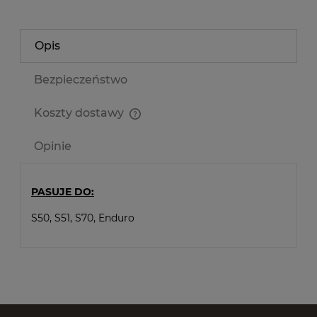
Opis
Bezpieczeństwo
Koszty dostawy
Cena nie zawiera ewentualnych kosztów płatności
Opinie
PASUJE DO:
S50, S51, S70, Enduro