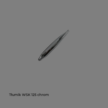
Tłumik WSK 125 chrom
Na
O