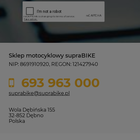
Sklep motocyklowy supraBIKE
NIP: 8691910920, REGON: 121427940
693 963 000
suprabike@suprabike.pl
Wola Dębińska 155
32-852 Dębno
Polska