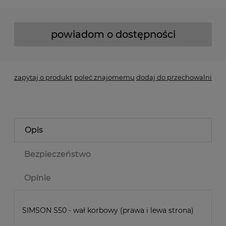
powiadom o dostępności
zapytaj o produkt
poleć znajomemu
dodaj do przechowalni
Opis
Bezpieczeństwo
Opinie
SIMSON S50 - wał korbowy (prawa i lewa strona)