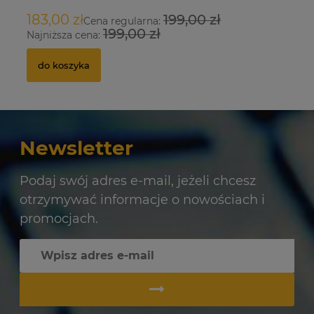
183,00 zł
199,00 zł
9
Cena regularna:
199,00 zł
Najniższa cena:
Na
do koszyka
Newsletter
Podaj swój adres e-mail, jeżeli chcesz
otrzymywać informacje o nowościach i
promocjach.