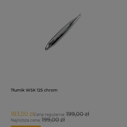
Tłumik WSK 125 chrom
Na
O
183,00 zł
199,00 zł
9
Cena regularna:
199,00 zł
Najniższa cena:
Na