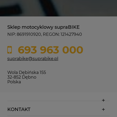
Sklep motocyklowy supraBIKE
NIP: 8691910920, REGON: 121427940
693 963 000
suprabike@suprabike.pl
Wola Dębińska 155
32-852 Dębno
Polska
KONTAKT