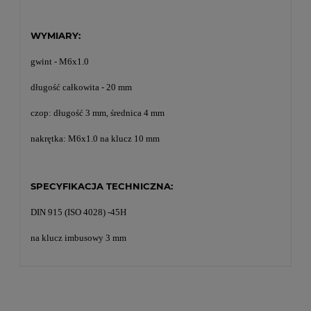
WYMIARY:
gwint - M6x1.0
długość całkowita - 20 mm
czop: długość 3 mm, średnica 4 mm
nakrętka: M6x1.0 na klucz 10 mm
SPECYFIKACJA TECHNICZNA:
DIN 915 (ISO 4028) -45H
na klucz imbusowy 3 mm