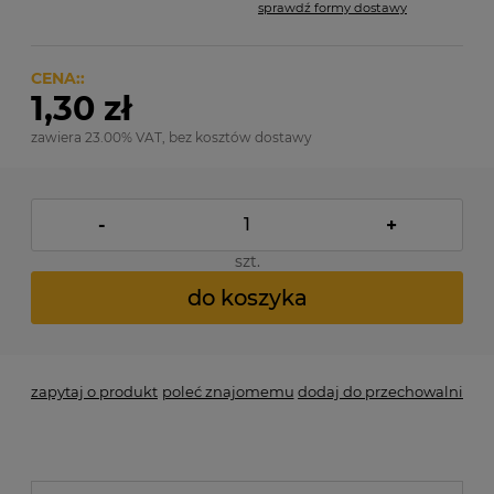
sprawdź formy dostawy
Cena nie zawiera ewentualnych kosztów płatności
CENA::
1,30 zł
zawiera 23.00% VAT, bez kosztów dostawy
-
+
szt.
do koszyka
zapytaj o produkt
poleć znajomemu
dodaj do przechowalni