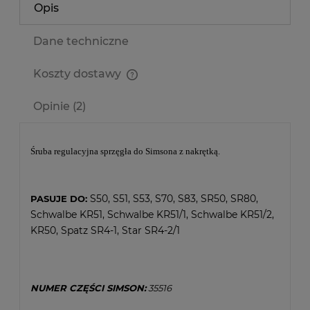
Opis
Dane techniczne
Koszty dostawy
Cena nie zawiera ewentualnych kosztów płatności
Opinie
(2)
Śruba regulacyjna sprzęgła do Simsona z nakrętką.
S50, S51, S53, S70, S83, SR50, SR80,
PASUJE DO:
Schwalbe KR51, Schwalbe KR51/1, Schwalbe KR51/2,
KR50, Spatz SR4-1, Star SR4-2/1
NUMER CZĘŚCI SIMSON:
35516