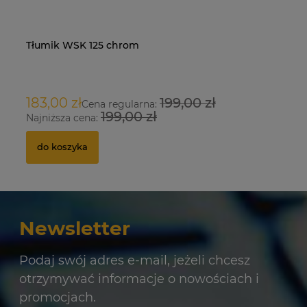
Tłumik WSK 125 chrom
Na
O
183,00 zł
199,00 zł
9
Cena regularna:
199,00 zł
Najniższa cena:
Na
do koszyka
Newsletter
Podaj swój adres e-mail, jeżeli chcesz
otrzymywać informacje o nowościach i
promocjach.