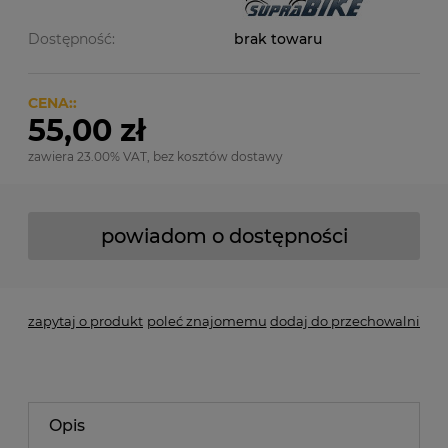
Dostępność:
brak towaru
CENA::
55,00 zł
zawiera 23.00% VAT, bez kosztów dostawy
powiadom o dostępności
zapytaj o produkt
poleć znajomemu
dodaj do przechowalni
Opis