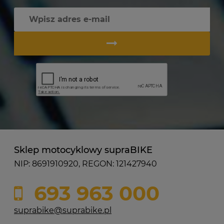
Sklep motocyklowy supraBIKE
NIP: 8691910920, REGON: 121427940
693 963 000
suprabike@suprabike.pl