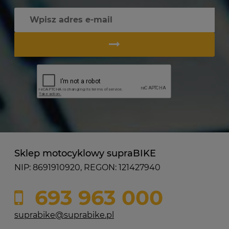
Sklep motocyklowy supraBIKE
NIP: 8691910920, REGON: 121427940
693 963 000
suprabike@suprabike.pl