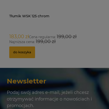
Tłumik WSK 125 chrom
Na
O
183,00 zł
199,00 zł
9
Cena regularna:
199,00 zł
Najniższa cena:
Na
do koszyka
Newsletter
Podaj swój adres e-mail, jeżeli chcesz
otrzymywać informacje o nowościach i
promocjach.