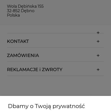
Wola Dębińska 155
32-852 Dębno
Polska
KONTAKT
ZAMÓWIENIA
REKLAMACJE i ZWROTY
Dbamy o Twoją prywatność