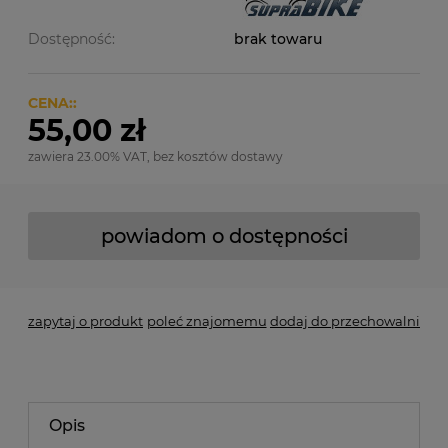
Dostępność:
brak towaru
CENA::
55,00 zł
zawiera 23.00% VAT, bez kosztów dostawy
powiadom o dostępności
zapytaj o produkt
poleć znajomemu
dodaj do przechowalni
Opis