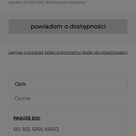
zawiera 23.00% VAT, bez kosztów dostawy
powiadom o dostępności
zapytaj o produkt
poleć znajomemu
dodaj do przechowalni
Opis
Opinie
PASUJE DO:
S51, S53, SR50, KR51/2