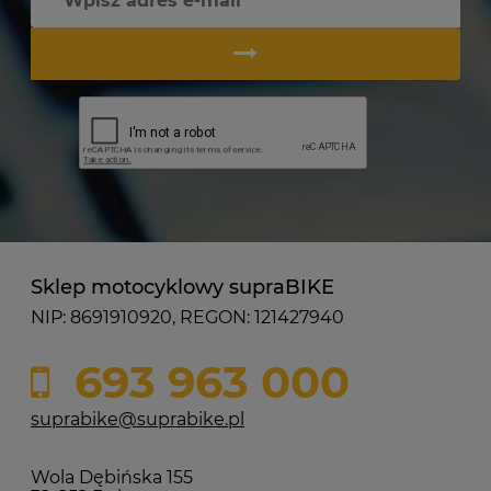
Sklep motocyklowy supraBIKE
NIP: 8691910920, REGON: 121427940
693 963 000
suprabike@suprabike.pl
Wola Dębińska 155