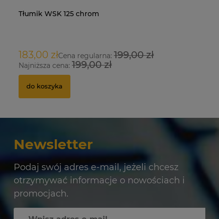
Tłumik WSK 125 chrom
Na
O
183,00 zł
199,00 zł
9
Cena regularna:
199,00 zł
Najniższa cena:
Na
do koszyka
Newsletter
Podaj swój adres e-mail, jeżeli chcesz
otrzymywać informacje o nowościach i
promocjach.