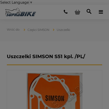
Select Language
▼
Części SIMSON
Uszczelki
Uszczelki SIMSON S51 kpl. /PL/